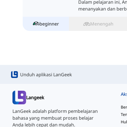
Dalam pelajaran ini, A
menanyakan dan berbi
kewarganegaraan dala
beginner
Menengah
Unduh aplikasi LanGeek
Ak
Langeek
Be
LanGeek adalah platform pembelajaran
Te
bahasa yang membuat proses belajar
Hu
Anda lebih cepat dan mudah.