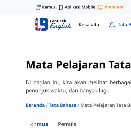
Kamus
Aplikasi Mobile
Premium
|
|
Kosakata
Tata 
Mata Pelajaran Tata
Di bagian ini, kita akan melihat berbaga
penunjuk waktu, dan banyak lagi.
Beranda
Tata Bahasa
Mata Pelajaran Tata B
Semua
Pemula