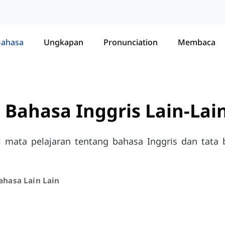
Bahasa
Ungkapan
Pronunciation
Membaca
 Bahasa Inggris Lain-Lai
i mata pelajaran tentang bahasa Inggris dan tata b
ahasa Lain Lain