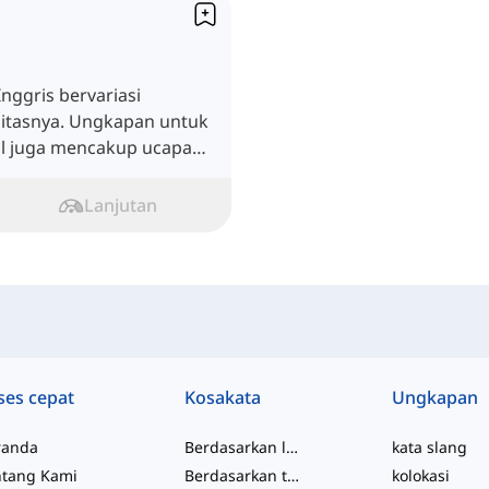
nggris bervariasi
itasnya. Ungkapan untuk
l juga mencakup ucapan
ajaran untuk mengetahui
Lanjutan
ses cepat
Kosakata
Ungkapan
randa
Berdasarkan level
kata slang
ntang Kami
Berdasarkan topik
kolokasi