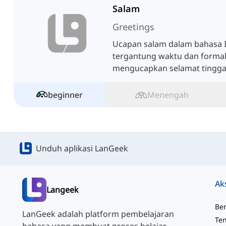
Salam
Greetings
Ucapan salam dalam bahasa I
tergantung waktu dan formal
mengucapkan selamat tingga
kasual dan formal. Ikuti pel
lebih lanjut.
beginner
Menengah
Unduh aplikasi LanGeek
Ak
Langeek
Be
LanGeek adalah platform pembelajaran
Te