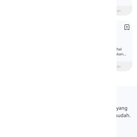
preposisi waktu dalam bahasa Inggris.
beginner
Menengah
Lanjutan
Preposisi Cara
Prepositions of Manner
Preposisi cara yang juga disebut 'Preposisi
Metode' mengungkapkan bagaimana suatu hal
terjadi atau dilakukan. Pada bagian ini, kita akan
membahasnya.
beginner
Menengah
Lanjutan
Langeek
LanGeek adalah platform pembelajaran bahasa yang
membuat proses belajar Anda lebih cepat dan mudah.
info@langeek.co