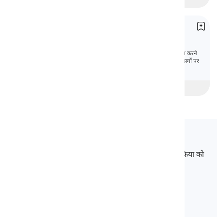
समय के पूर्वसर्ग
Prepositions of Time
पूर्वसर्ग हमें वाक्य में दो शब्दों के बीच के संबंध के बारे में बात करने
की अनुमति देते हैं। यहाँ, हम अंग्रेजी में समय के विभिन्न पूर्वसर्गों पर
चर्चा करेंगे।
beginner
मध्यवर्ती
उन्नत
Langeek
LanGeek एक भाषा सीखने का मंच है जो आपके सीखने की प्रक्रिया को
तेज और आसान बनाता है।
info@langeek.co