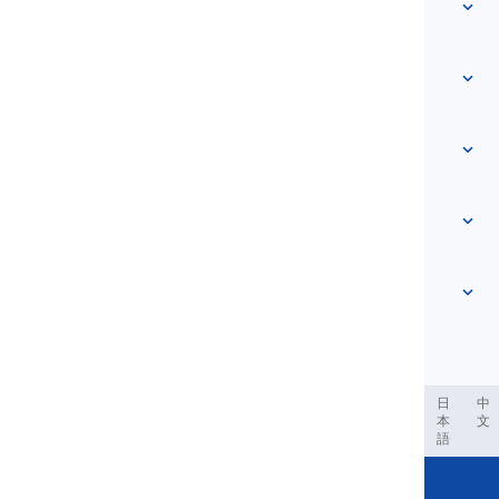
त्वरित पहुँच
मुखपृष्ठ
शब्दावली
हमारे बारे में
हमसे संपर्क करें
स्तर-आधारित
सहायता केंद्र
अभिव्यक्तियाँ
विषय अनुसार
प्रवीणता परीक्षाएँ
स्लैंग शब्द
सबसे आम
व्याकरण
संधियाँ
और देखें
...
वाक्यांश क्रियाएँ
वाक्य
लोकोक्तियाँ
उच्चारण
विराम चिह्न और वर्तनी
और देखें
...
काल
और देखें
...
क्रियाएँ और वाच्य
और देखें
...
العر
Filipino
فارسی
Indonesia
Deutsch
português
日
中
本
文
語