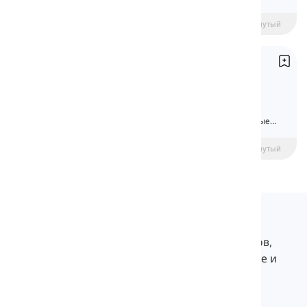
указывают определенное направление.
beginner
Средний уровень
Продвинутый
Предлоги места
Prepositions of Place
Предлоги позволяют нам говорить об
отношениях между двумя словами в
предложении. Здесь мы обсудим различные
предлоги места в английском языке.
beginner
Средний уровень
Продвинутый
Langeek
LanGeek — это платформа для изучения языков,
которая делает ваш процесс обучения быстрее и
легче.