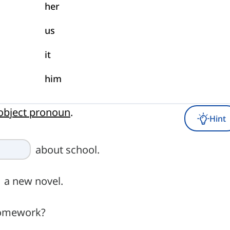
her
us
it
him
object pronoun
.
Hint
about school.
a new novel.
omework?