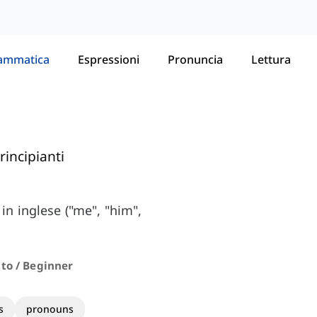
ammatica
Espressioni
Pronuncia
Lettura
rincipianti
in inglese ("me", "him",
to / Beginner
s
pronouns