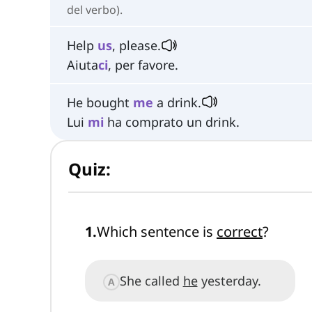
del verbo).
Help
us
, please.
Aiuta
ci
, per favore.
He bought
me
a drink.
Lui
mi
ha comprato un drink.
Quiz:
1
.
Which sentence is
correct
?
She called
he
yesterday.
A