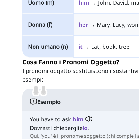
Uomo (m)
him
→ John, David, ma
Donna (f)
her
→ Mary, Lucy, woma
Non-umano (n)
it
→ cat, book, tree
Cosa Fanno i Pronomi Oggetto?
I pronomi oggetto sostituiscono i sostantiv
esempi:
Esempio
You have to ask
him
.
Dovresti chiederglie
lo
.
Qui, 'you' è il pronome soggetto (chi compie l'a