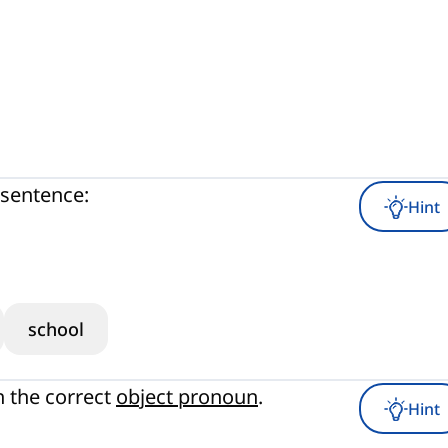
 sentence:
Hint
school
h the correct
object pronoun
.
Hint