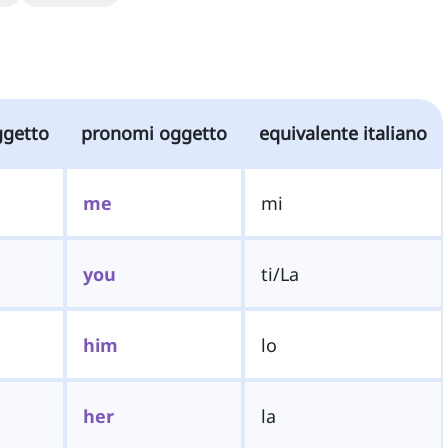
ggetto
pronomi oggetto
equivalente italiano
me
mi
you
ti/La
him
lo
her
la