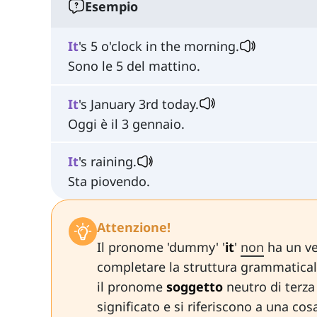
Esempio
It
's 5 o'clock in the morning.
Sono le 5 del mattino.
It
's January 3rd today.
Oggi è il 3 gennaio.
It
's raining.
Sta piovendo.
Attenzione!
Il pronome 'dummy' '
it
'
non
ha un ver
completare la struttura grammatical
il pronome
soggetto
neutro di terz
significato e si riferiscono a una cos