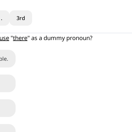
.
3rd
 use
"
there
" as a dummy pronoun?
ble.