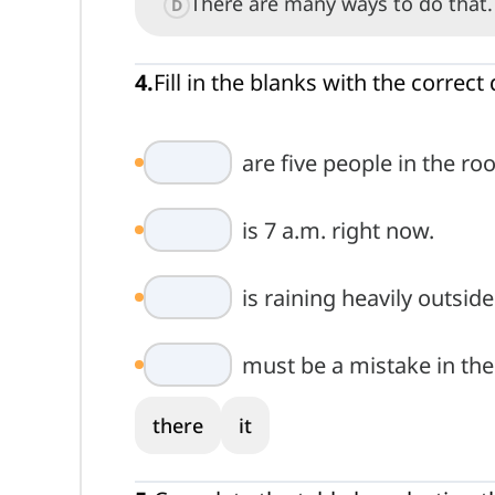
There are many ways to do that.
D
4
.
Fill in the blanks with the corre
are five people in the ro
is 7 a.m. right now.
is raining heavily outside
must be a mistake in the
there
it