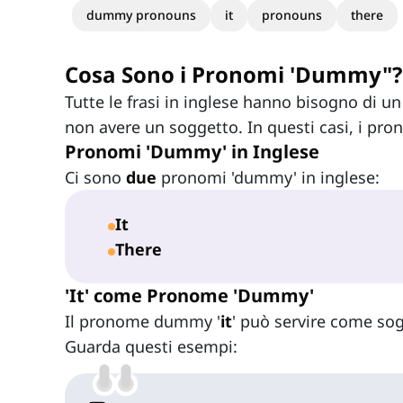
dummy pronouns
it
pronouns
there
Cosa Sono i Pronomi 'Dummy"?
Tutte le frasi in inglese hanno bisogno di u
non avere un soggetto. In questi casi, i pro
Pronomi 'Dummy' in Inglese
Ci sono
due
pronomi 'dummy' in inglese:
It
There
'It' come Pronome 'Dummy'
Il pronome dummy '
it
' può servire come so
Guarda questi esempi: