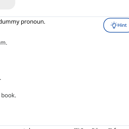
ct dummy pronoun.
Hint
om.
.
 book.