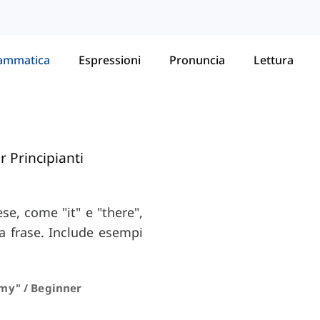
ammatica
Espressioni
Pronuncia
Lettura
r Principianti
e, come "it" e "there",
a frase. Include esempi
y" / Beginner