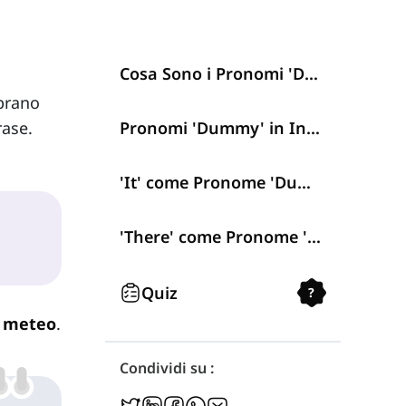
Cosa Sono i Pronomi 'Dummy"?
brano
rase.
Pronomi 'Dummy' in Inglese
'It' come Pronome 'Dummy'
'There' come Pronome 'Dummy'
Quiz
?
o meteo
.
Condividi su :