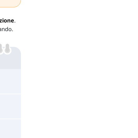
azione
.
lando.