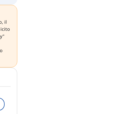
, il
icito
my"
do