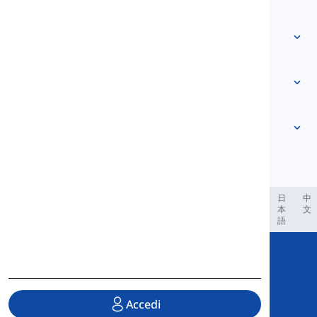
Contattaci
Basato sul livello
Centro assistenza
Espressioni
Per argomento
Test di Competenza
parole gergali
Più comuni
Grammatica
collocazioni
Vedi di più
...
Verbi Frasali
Frasi
proverbi
Pronuncia
Punteggiatura e Ortografia
Vedi di più
...
Tempi
L'alfabeto inglese
Verbi e Voci
Vocali
Vedi di più
...
Consonanti
العر
Filipino
فارسی
Indonesia
Deutsch
português
日
中
本
文
Concetti fonologici
語
Vedi di più
...
Copyright © 2020 Langeek Inc.
All Rights Reserved.
Accedi
Informativa sulla privacy
|
Termini di Servizio