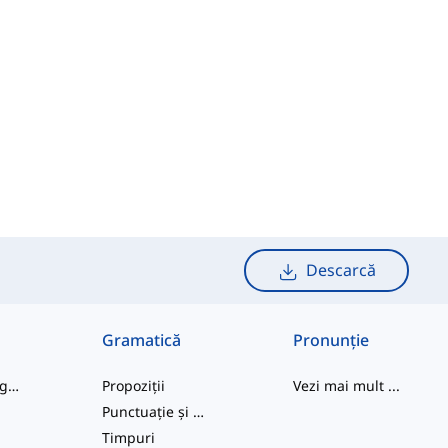
Descarcă
Gramatică
Pronunție
cuvinte de argou
Propoziții
Vezi mai mult
...
Punctuație și Ortografie
e
Timpuri