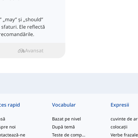
 „may” și „should”
i sfaturi. Ele reflectă
 recomandările.
Avansat
ces rapid
Vocabular
Expresii
asă
Bazat pe nivel
pre noi
După temă
colocații
tactează-ne
Teste de competență
Verbe frazal