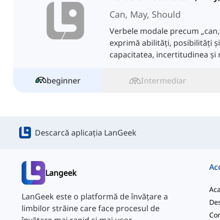
Can, May, Should
Verbele modale precum „can,”
exprimă abilități, posibilități ș
capacitatea, incertitudinea și
beginner
Intermediar
Descarcă aplicația LanGeek
Ac
Langeek
Ac
LanGeek este o platformă de învățare a
Des
limbilor străine care face procesul de
Con