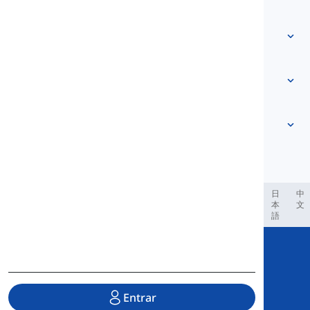
Contate-Nos
Baseado em nível
Centro de Ajuda
Expressões
Por tema
Testes de Proficiência
palavras de gíria
Mais comuns
Gramática
colocações
Ver mais
...
Verbos Frasais
Sentenças
provérbios
Pronúncia
Pontuação e Ortografia
Ver mais
...
Tempos
O alfabeto inglês
Verbos e Vozes
Vogais
Ver mais
...
Consoantes
العر
Filipino
فارسی
Indonesia
Deutsch
português
日
中
本
文
Conceitos fonológicos
語
Ver mais
...
Copyright © 2020 Langeek Inc.
All Rights Reserved.
Entrar
Política de Privacidade
|
Termos de Serviço