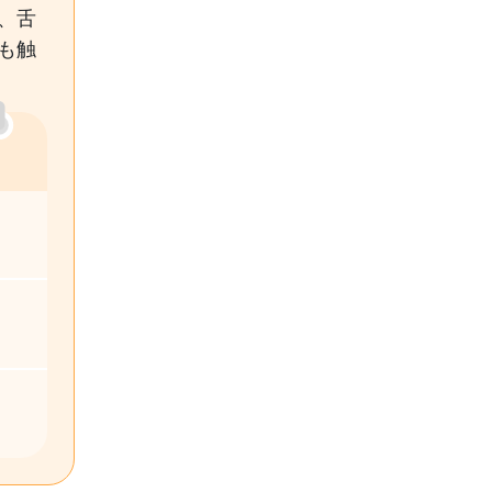
、舌
も触