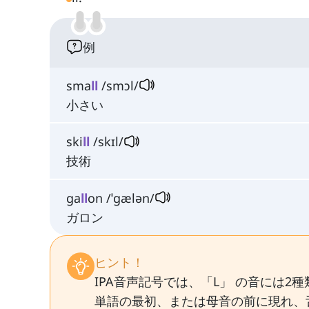
例
sma
ll
/smɔl/
小さい
ski
ll
/skɪl/
技術
ga
ll
on /ˈɡælən/
ガロン
ヒント！
IPA音声記号では、「L」 の音には2種類ありま
単語の最初、または母音の前に現れ、舌を