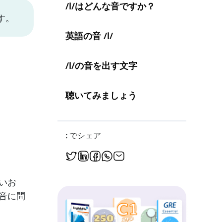
/l/はどんな音ですか？
す。
英語の音 /l/
/l/の音を出す文字
聴いてみましょう
: でシェア
いお
発音に問