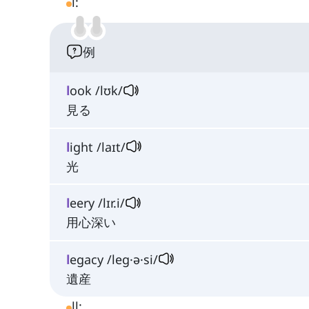
l:
例
l
ook /lʊk/
見る
l
ight /laɪt/
光
l
eery /lɪr.i/
用心深い
l
egacy /leɡ·ə·si/
遺産
ll: