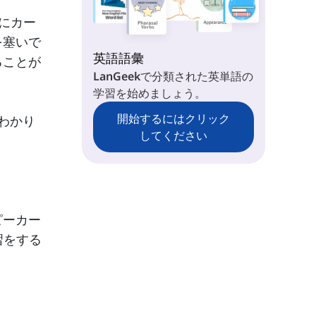
にカー
を塞いで
英語語彙
ることが
LanGeekで分類された英単語の
学習を始めましょう。
開始するにはクリック
わかり
してください
ピーカー
習をする