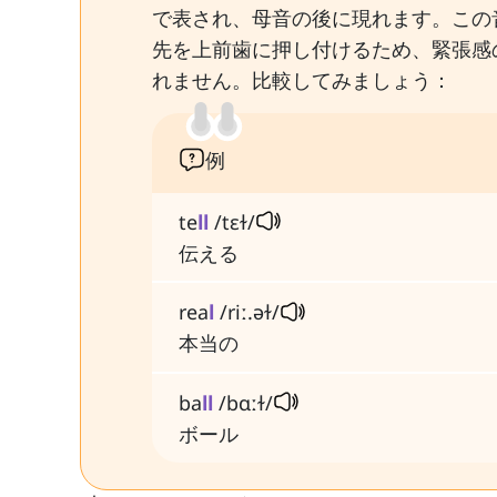
で表され、母音の後に現れます。この
先を上前歯に押し付けるため、緊張感
れません。比較してみましょう：
例
te
ll
/tɛɫ/
伝える
rea
l
/riː.əɫ/
本当の
ba
ll
/bɑːɫ/
ボール