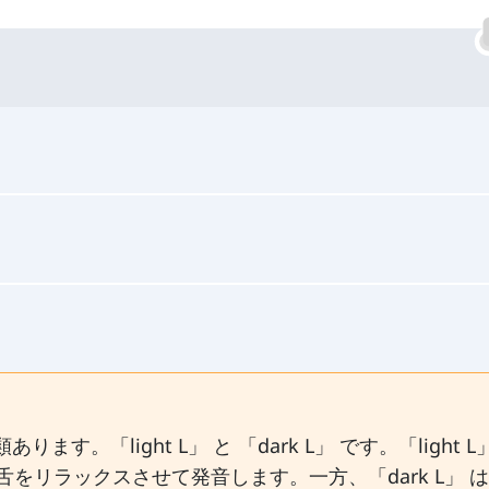
す。「light L」 と 「dark L」 です。「light L
リラックスさせて発音します。一方、「dark L」 は /