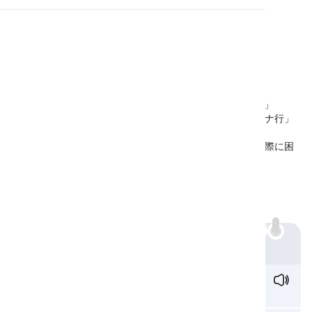
発音
読書
音 /n/ は日本語にも存在します。この音は、例えば「なつ」
（夏）や「にわ」（庭）、または「ぬの」（布）などの「ナ行」
の音で使われます。
そのため、この音は日本語にもあるため、英語で発音する際に困
ることはありません。
/n/の音を出す文字
/n/の音は、英語では以下の文字で表されます：
n:
例
n
o /noʊ/
いいえ