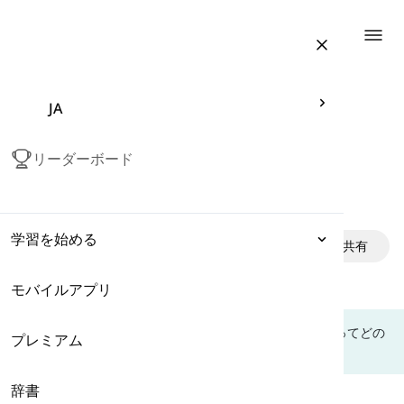
Togg
JA
リーダーボード
音 /n/ の発音方法
学習を始める
in American English
共有
モバイルアプリ
表現
このレッスンでは、英語の/n/の音を適切な発音器官を使ってどの
プレミアム
文法
ように生産するかについて学びます。
/n/は英語の子音です。
辞書
語彙
英語の音 /n/