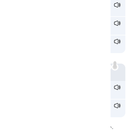
n
ever /nev·ər/
決して
n
ua
n
ce /nuː.ɑːns/
ニュアンス
pa
n
ic /pæn.ɪk/
パニック
nn:
例
fu
nn
y /ˈfʌni/
面白い
ca
nn
el /ˈkænəl/
運河
聴いてみましょう
下記の音声ファイルを聴いて、/n/の発音を学んでください。