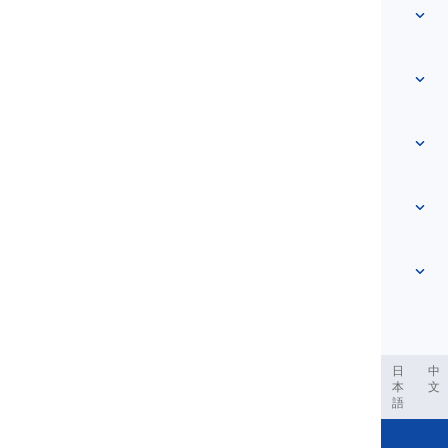
クイックアクセス
ホーム
語彙
私たちについて
お問い合わせ
レベルベース
ヘルプセンター
表現
トピック別
能力テスト
スラング単語
最も一般的
文法
コロケーション
もっと見る
...
句動詞
文
ことわざ
発音
句読点とスペル
もっと見る
...
様々な文法の主題
英語のアルファベット
文法的機能
母音
もっと見る
...
子音
العر
Filipino
فارسی
Indonesia
Deutsch
português
日
中
本
文
音韻的概念
語
もっと見る
...