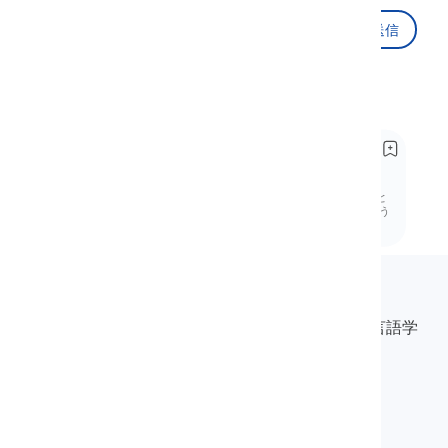
送信
推奨
音 /tʃ/ の発音方法
How to Pronounce the /tʃ/ Sound
音 /tʃ/ を音韻論で探求しましょう。その発音方法と
特徴に焦点を当て、この音が言語的文脈でどのよう
に機能するかを理解します。
Langeek
LanGeekは、学習プロセスを迅速かつ簡単にする言語学
習プラットフォームです。
info@langeek.co