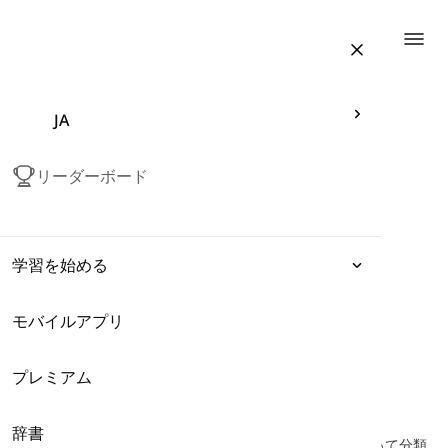
Togg
JA
リーダーボード
学習を始める
モバイルアプリ
表現
プレミアム
文法
英語B2レベルの単語リスト
辞書
語彙
ここでは、CEFRに従ってトピック、難易度、使用法によって分類