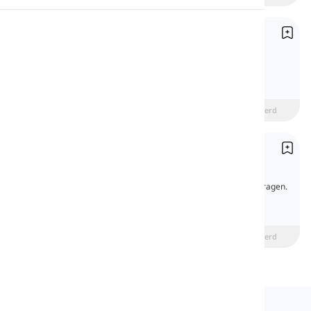
Uitspraak
Ontkenning (Negatie)
Negation
Lezen
Leer Engelse negatie met duidelijke uitleg,
voorbeelden en een grammaticquiz.
beginner
Intermediate
Gevorderd
Vragen
Questions
In het Engels zijn er verschillende soorten vragen.
In deze les leer je ze kort kennen en zie je
voorbeelden van elk type.
beginner
Intermediate
Gevorderd
Langeek