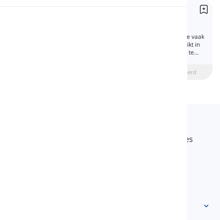
Bijwoorden van Frequentie
Uitspraak
Adverbs of Frequency
Bijwoorden van frequentie laten ons zien hoe vaak
een actie plaatsvindt. Ze worden vaak gebruikt in
Lezen
dagelijks Engels, dus het is essentieel om ze te
leren.
beginner
Intermediate
Gevorderd
Langeek
LanGeek is een taal leerplatform dat je leerproces
sneller en gemakkelijker maakt.
info@langeek.co
Snelle toegang