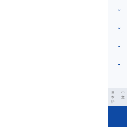
Startpagina
Woordenlijst
Over ons
Neem contact met ons op
Niveau-gebaseerd
Helpcentrum
Uitdrukkingen
Op onderwerp
Vaardigheidstesten
slangwoorden
Meest voorkomende
Grammatica
collocaties
Meer zien
...
Frasale werkwoorden
Zinnen
spreekwoorden
Uitspraak
Interpunctie en Spelling
Meer zien
...
Tijden
Meer zien
...
Werkwoorden en Stemmen
Meer zien
...
العر
Filipino
فارسی
Indonesia
Deutsch
português
日
中
本
文
語