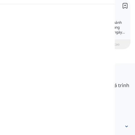
Trạng từ chỉ tần suất
Phát âm
Adverbs of Frequency
Trạng từ chỉ tần suất cho chúng ta biết một hành
động diễn ra thường xuyên như thế nào. Chúng
Đọc
thường được sử dụng trong tiếng Anh hàng ngày
nên việc học chúng là điều cần thiết.
beginner
Trung cấp
Nâng cao
Langeek
LanGeek là một nền tảng học ngôn ngữ giúp quá trình
học của bạn nhanh hơn và dễ dàng hơn.
info@langeek.co
Truy cập nhanh