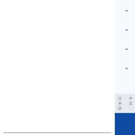
Trang chủ
Từ vựng
Về chúng tôi
Liên hệ chúng tôi
Dựa trên cấp độ
Trung tâm trợ giúp
Biểu đạt
Theo chủ đề
Bài kiểm tra năng lực
từ lóng
Thông dụng nhất
Ngữ pháp
cụm từ
Xem thêm
...
Cụm động từ
Câu
tục ngữ
Phát âm
Dấu câu và Chính tả
Xem thêm
...
Thì
Bảng chữ cái tiếng Anh
Động từ và Thể
Nguyên âm
Xem thêm
...
Phụ âm
العر
Filipino
فارسی
Indonesia
Deutsch
português
日
中
本
文
Khái niệm Ngữ âm học
語
Xem thêm
...