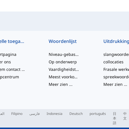
Snelle toegang
Woordenlijst
Uitdrukkin
rtpagina
Niveau-gebaseerd
slangwoorde
er ons
Op onderwerp
collocaties
Neem contact met ons op
Vaardigheidstesten
lpcentrum
Meest voorkomende
spreekwoord
Meer zien
...
Meer zien
...
العر
Filipino
فارسی
Indonesia
Deutsch
português
日
中
本
文
語