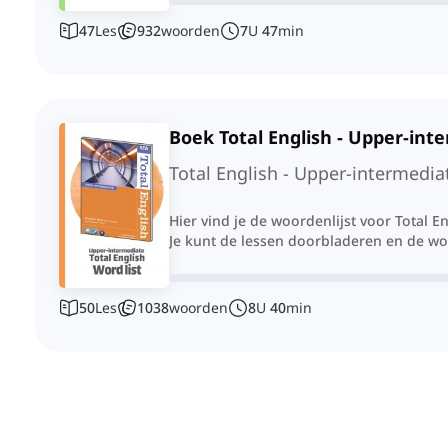
47
Les
932
woorden
7
U
47
min
Boek Total English - Upper-int
Total English - Upper-intermedia
Hier vind je de woordenlijst voor Total E
Je kunt de lessen doorbladeren en de w
50
Les
1038
woorden
8
U
40
min