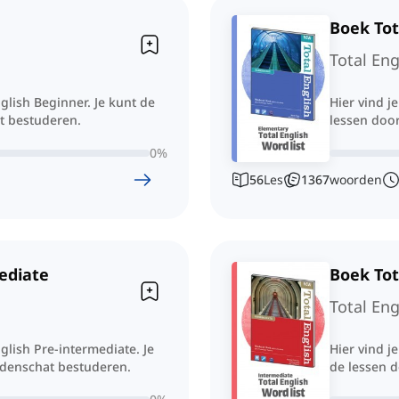
Boek Tot
Total Eng
nglish Beginner. Je kunt de
Hier vind j
t bestuderen.
lessen doo
0
%
56
Les
1367
woorden
mediate
Boek Tot
Total Eng
nglish Pre-intermediate. Je
Hier vind j
rdenschat bestuderen.
de lessen 