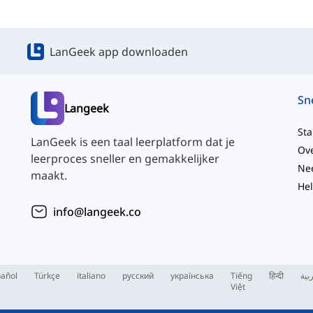
LanGeek app downloaden
Langeek
Sta
LanGeek is een taal leerplatform dat je
Ov
leerproces sneller en gemakkelijker
maakt.
He
info@langeek.co
añol
Türkçe
italiano
русский
українська
Tiếng
हिन्दी
بية
Việt