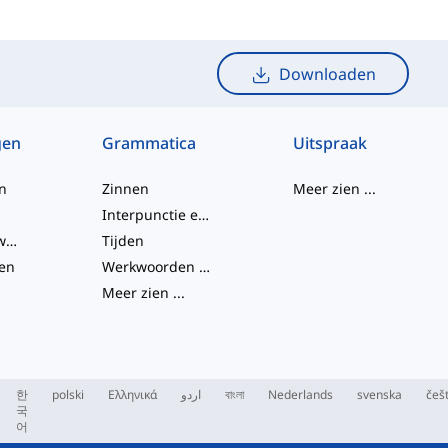
Downloaden
gen
Grammatica
Uitspraak
n
Zinnen
Meer zien
...
Interpunctie en Spelling
Frasale werkwoorden
Tijden
en
Werkwoorden en Stemmen
Meer zien
...
한
polski
Ελληνικά
اردو
বাংলা
Nederlands
svenska
češ
국
어