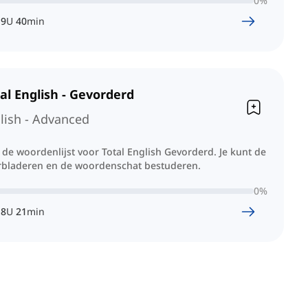
0
%
9
U
40
min
al English - Gevorderd
lish - Advanced
e de woordenlijst voor Total English Gevorderd. Je kunt de
rbladeren en de woordenschat bestuderen.
0
%
8
U
21
min