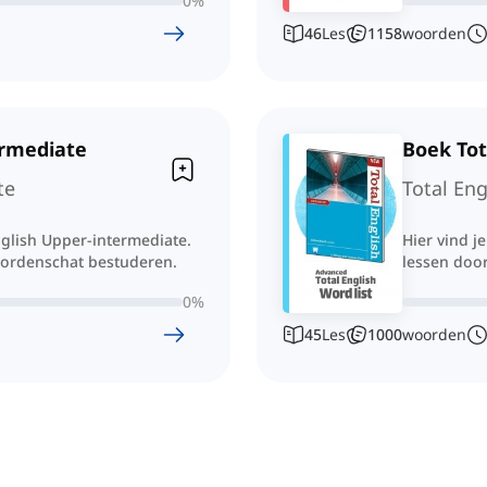
0
%
46
Les
1158
woorden
ermediate
Boek Tot
te
Total Eng
nglish Upper-intermediate.
Hier vind j
oordenschat bestuderen.
lessen doo
0
%
45
Les
1000
woorden