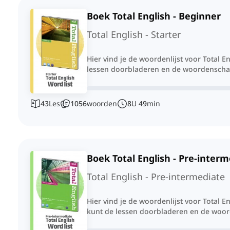
Boek Total English - Beginner
Total English - Starter
Hier vind je de woordenlijst voor Total E
lessen doorbladeren en de woordenscha
43
Les
1056
woorden
8
U
49
min
Boek Total English - Pre-inter
Total English - Pre-intermediate
Hier vind je de woordenlijst voor Total E
kunt de lessen doorbladeren en de woo