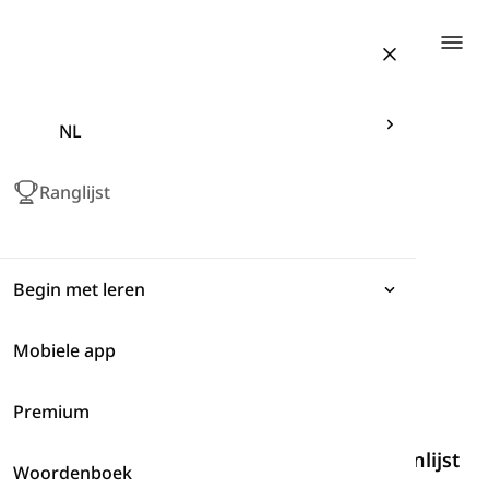
Togg
NL
Ranglijst
Begin met leren
Mobiele app
Uitdrukkingen
Premium
Grammatica
Total English Upper-intermediate Woordenlijst
Woordenboek
Woordenlijst
Hier vind je de woordenlijst voor Total English Upper-