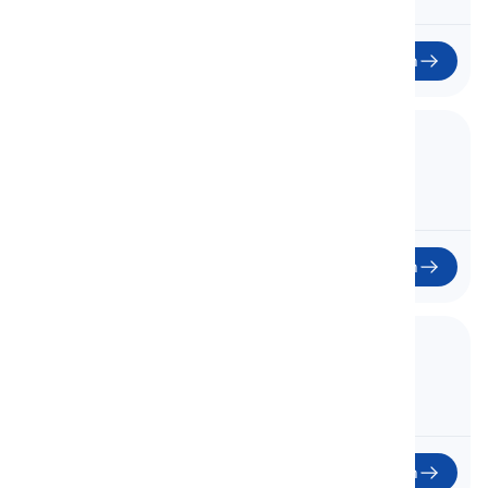
Beginnen
3. Unit 1 - Lesson 3
Eenheid 1 - Les 3
03
Beginnen
4. Unit 1 - Vocabulary
Eenheid 1 - Woordenschat
04
Beginnen