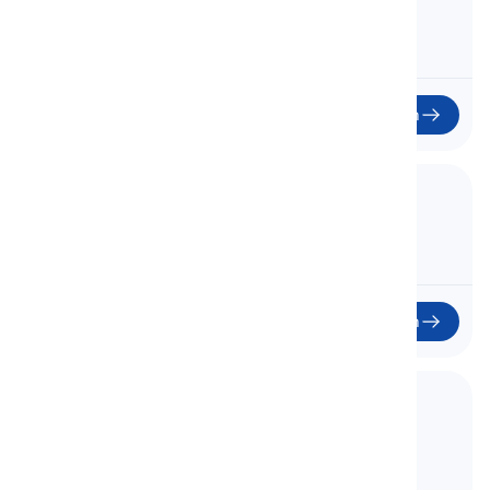
Eenheid 2 - Les 1
07
Beginnen
8. Unit 2 - Lesson 2
Eenheid 2 - Les 2
08
Beginnen
9. Unit 2 - Lesson 3
Eenheid 2 - Les 3
09