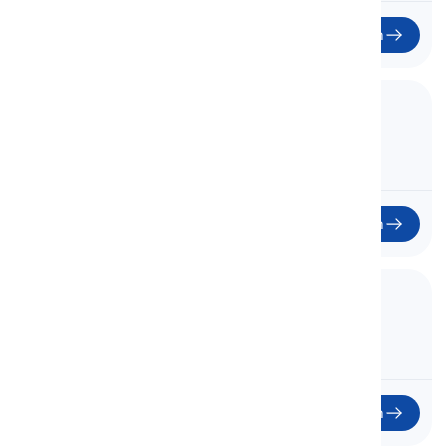
Beginnen
10. Unit 2 - Vocabulary
Eenheid 2 - Woordenschat
10
Beginnen
11. Unit 2 - Reference
Eenheid 2 - Referentie
11
Beginnen