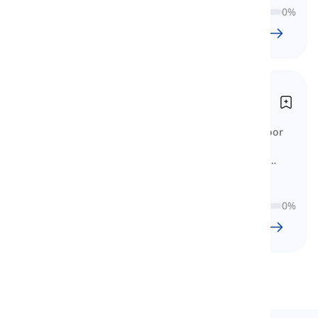
0
%
23
l
973
w
8
U
7
min
Het Street Talk 3 boek
Street Talk 3
Hier vind je de woordenschatlijst voor
Street Talk 3. Je kunt de lessen
doorbladeren en de woordenschat
bestuderen.
0
%
19
l
312
w
2
U
37
min