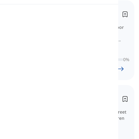
Het Street Talk 1 boek
Uitspraak
Street Talk 1
Hier vind je de woordenschatlijst voor
Lezen
Street Talk 1. Je kunt de lessen
doorbladeren en de woordenschat
bestuderen.
0
%
20
l
915
w
7
U
38
min
Het Street Talk 2 boek
Street Talk 2
Hier vind je de woordenlijst voor Street
Talk 2. Je kunt de lessen doorbladeren
en de woordenlijst bestuderen.