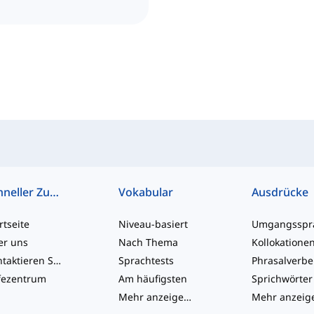
Schneller Zugriff
Vokabular
Ausdrücke
rtseite
Niveau-basiert
er uns
Nach Thema
Kollokatione
Kontaktieren Sie uns
Sprachtests
Phrasalverb
fezentrum
Am häufigsten
Sprichwörter
Mehr anzeigen
...