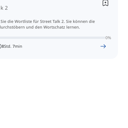
lk 2
 Sie die Wortliste für Street Talk 2. Sie können die
durchstöbern und den Wortschatz lernen.
0
%
8
Std.
7
min