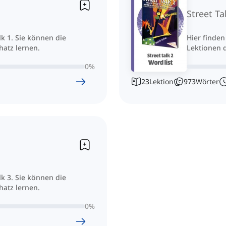
Street Ta
alk 1. Sie können die
Hier finden
atz lernen.
Lektionen 
0
%
23
Lektion
973
Wörter
alk 3. Sie können die
atz lernen.
0
%