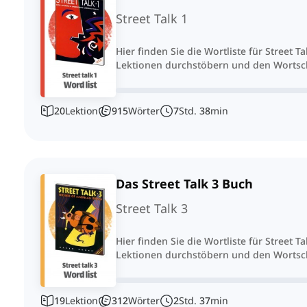
Street Talk 1
Hier finden Sie die Wortliste für Street T
Lektionen durchstöbern und den Wortsch
20
Lektion
915
Wörter
7
Std.
38
min
Das Street Talk 3 Buch
Street Talk 3
Hier finden Sie die Wortliste für Street T
Lektionen durchstöbern und den Wortsch
19
Lektion
312
Wörter
2
Std.
37
min