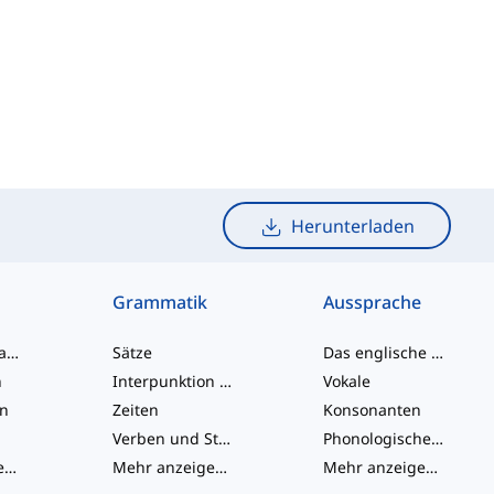
Herunterladen
Grammatik
Aussprache
Umgangssprache-Wörter
Sätze
Das englische Alphabet
n
Interpunktion und Rechtschreibung
Vokale
en
Zeiten
Konsonanten
Verben und Stimmen
Phonologische Konzepte
Mehr anzeigen
...
Mehr anzeigen
...
Mehr anzeigen
...