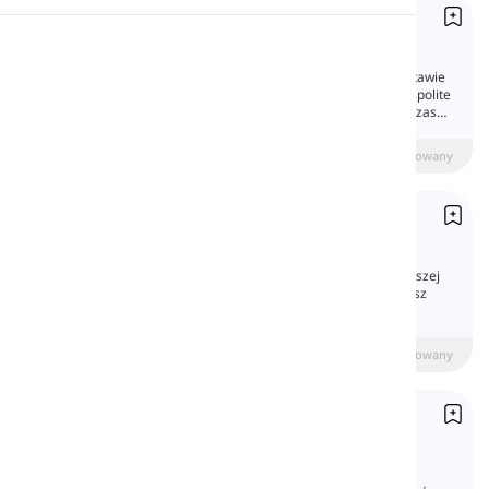
Rzeczowniki Własne i Pospolite
Wymowa
Proper and Common Nouns
Rzeczowniki można kategoryzować na podstawie
tego, do czego się odnoszą. Rzeczowniki pospolite
Czytanie
odnoszą się do ogólnych przedmiotów, podczas
gdy rzeczowniki właściwe określają unikalne byty.
beginner
Średniozaawansowany
Zaawansowany
Wielką Literą
Capitalization
Pisanie wielką literą polega na pisaniu pierwszej
litery wyrazu wielką literą. W tej lekcji poznasz
wszystkie zasady pisania wielką literą.
beginner
Średniozaawansowany
Zaawansowany
Narodowość
Nationality
Narodowość odnosi się do kraju, z którego