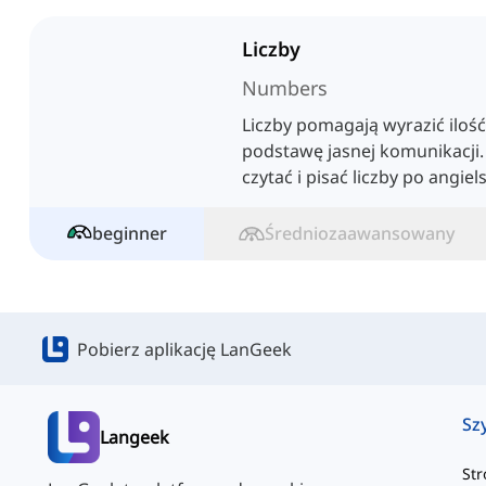
Liczby
Numbers
Liczby pomagają wyrazić ilość
podstawę jasnej komunikacji. W
czytać i pisać liczby po angiel
beginner
Średniozaawansowany
Pobierz aplikację LanGeek
Sz
Langeek
St