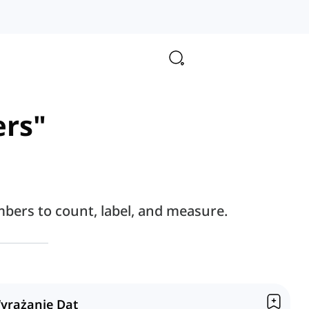
ers"
bers to count, label, and measure.
yrażanie Dat