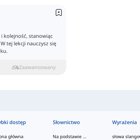
 i kolejność, stanowiąc
 tej lekcji nauczysz się
sku.
Zaawansowany
ybki dostęp
Słownictwo
Wyrażenia
rona główna
Na podstawie poziomu
słowa slang