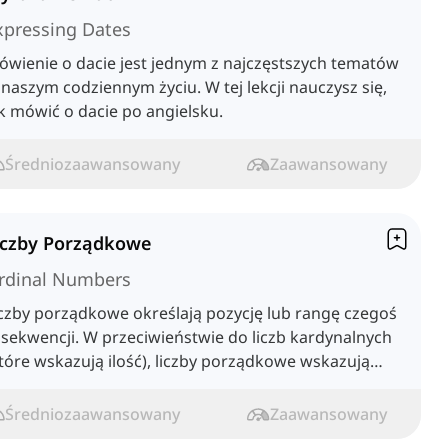
xpressing Dates
wienie o dacie jest jednym z najczęstszych tematów
naszym codziennym życiu. W tej lekcji nauczysz się,
k mówić o dacie po angielsku.
Średniozaawansowany
Zaawansowany
iczby Porządkowe
rdinal Numbers
czby porządkowe określają pozycję lub rangę czegoś
sekwencji. W przeciwieństwie do liczb kardynalnych
tóre wskazują ilość), liczby porządkowe wskazują
lejność.
Średniozaawansowany
Zaawansowany