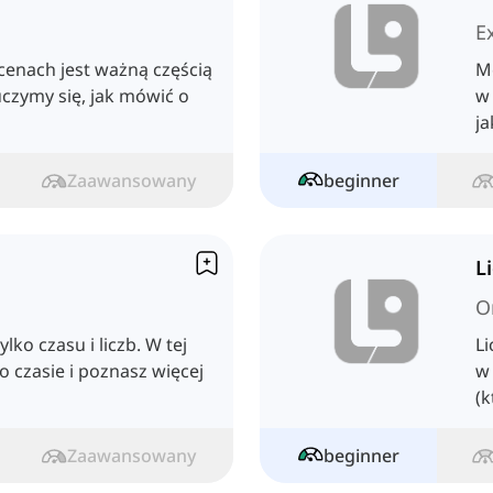
E
cenach jest ważną częścią
Mó
uczymy się, jak mówić o
w 
ja
Zaawansowany
beginner
L
O
lko czasu i liczb. W tej
Li
 o czasie i poznasz więcej
w 
(k
ko
Zaawansowany
beginner