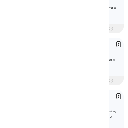
Numbers
Čísla pomáhají vyjádřit množství a posloupnost a
Výslovnost
tvoří páteř jasné komunikace. V této lekci se
naučíte číst a psát čísla v angličtině.
Čtení
beginner
Středně pokročilý
Pokročilý
Vyjadřování Datumů
Expressing Dates
Vyprávění data je jedním z nejčastějších témat v
našem každodenním životě. V této lekci se
naučíme, jak sdělit datum v angličtině.
beginner
Středně pokročilý
Pokročilý
Vyjadřování času
Expressing Time
Vyjadřování času není jen o čase a číslech. V této
lekci se naučíme, jak sdělit čas a dozvíme se o
něm více.