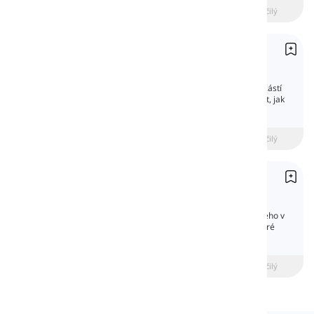
beginner
Středně pokročilý
Pokročilý
Peníze a ceny
Money & Prices
Mluvit o penězích a cenách je důležitou součástí
každodenního jazyka. Zde se můžeme naučit, jak
mluvit o penězích a cenách.
beginner
Středně pokročilý
Pokročilý
Řadové číslovky
Ordinal Numbers
Řadová čísla určují pozici nebo hodnost něčeho v
sekvenci. Na rozdíl od kardinálních čísel (které
označují množství), ordinály označují pořadí.
beginner
Středně pokročilý
Pokročilý