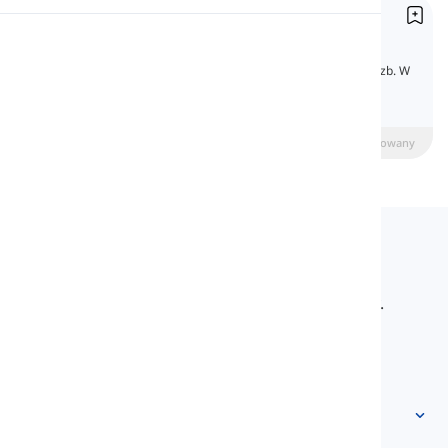
Wyrażanie Czasu
Wymowa
Expressing Time
Wyrażanie czasu nie dotyczy tylko czasu i liczb. W
tej lekcji nauczysz się, jak mówić o czasie i
Czytanie
poznasz więcej na ten temat.
beginner
Średniozaawansowany
Zaawansowany
Langeek
LanGeek to platforma do nauki języków, która
sprawia, że proces nauki jest szybszy i łatwiejszy.
info@langeek.co
Szybki dostęp