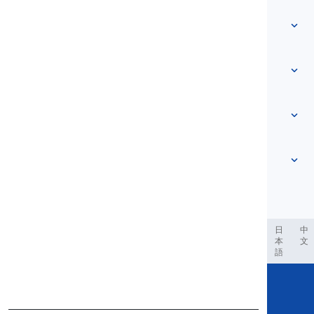
Acasă
Vocabular
Despre noi
Contactează-ne
Bazat pe nivel
Centrul de ajutor
Expresii
După temă
Teste de competență
cuvinte de argou
Cele mai comune
Gramatică
colocații
Vezi mai mult
...
Verbe frazale
Propoziții
proverbe
Pronunție
Punctuație și Ortografie
Vezi mai mult
...
Timpuri
Vezi mai mult
...
Verbe și Voci
Vezi mai mult
...
العر
Filipino
فارسی
Indonesia
Deutsch
português
日
中
本
文
語