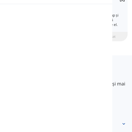
Expressing Time
Pronunție
Exprimarea timpului nu se referă doar la timp și
numere. În această lecție vom învăța cum să
spunem timpul și să aflăm mai multe despre el.
Lectură
beginner
Intermediar
Avansat
Langeek
LanGeek este o platformă de învățare a limbilor
străine care face procesul de învățare mai rapid și mai
ușor.
info@langeek.co
Acces rapid