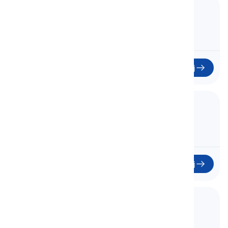
7. Unit 2 - 2D
Jednostka 2 - 2D
07
Zacznij
8. Unit 3 - 3A
Jednostka 3 - 3A
08
Zacznij
9. Unit 3 - 3B
Jednostka 3 - 3B
09