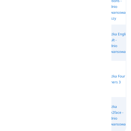
Książka
Solutions -
Solutions -
Solutions -
Solutions -
Średnio
Średnio
Średnio
Podstawowy
zaawansowany
zaawansowany
zaawansowany
niższy
wyższy
Książka English
Książka English
Książka
Książka English
Result -
Result -
Solutions -
Result -
Średnio
Średnio
Zaawansowany
Podstawowy
zaawansowany
zaawansowany
niższy
Książka English
Result -
Książka Four
Książka Four
Książka Four
Średnio
Corners 1
Corners 2
Corners 3
zaawansowany
wyższy
Książka
Książka
Książka
Face2Face -
Książka Four
Face2face -
Face2face -
Średnio
Corners 4
Średnio
Podstawowy
zaawansowany
zaawansowany
niższy