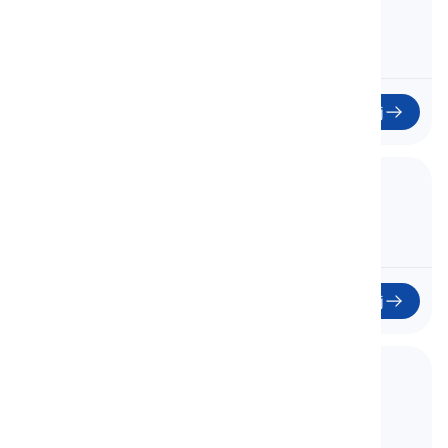
Jednostka 4 - 4C
14
Zacznij
15. Unit 5 - 5A
Jednostka 5 - 5A
15
Zacznij
16. Unit 5 - 5B
Jednostka 5 - 5B
16