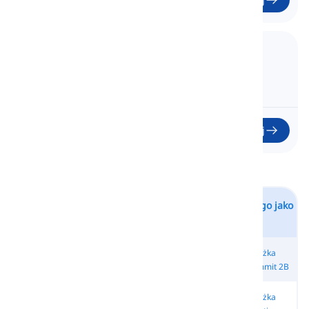
31. Unit 11 - 11D
Jednostka 11 - 11D
31
Zacznij
Listy słów podręczników kursów języka angielskiego jako
drugiego języka
Książka
Książka
Książka
Książka
Summit 1A
Summit 1B
Summit 2A
Summit 2B
Książka
Książka
Książka