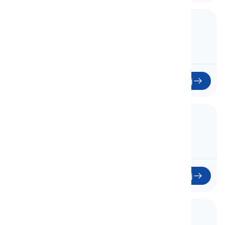
19. Unit 6 - 6C
Jednostka 6 - 6C
19
Zacznij
20. Unit 7 - 7B
Jednostka 7 - 7B
20
Zacznij
21. Unit 8 - 8B
Jednostka 8 - 8B