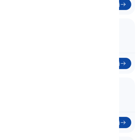
Zacznij
5. Unit 2 - 2A
Jednostka 2 - 2A
05
Zacznij
6. Unit 2 - 2C
Jednostka 2 - 2C
06
Zacznij