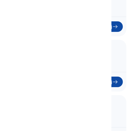
21
Zacznij
22. Unit 8 - 8D
Jednostka 8 - 8D
22
Zacznij
23. Unit 9 - 9A
Jednostka 9 - 9A
23