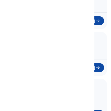
Zacznij
3. Unit 1 - 1C
Jednostka 1 - 1C
03
Zacznij
4. Unit 1 - 1D
Jednostka 1 - 1D
04