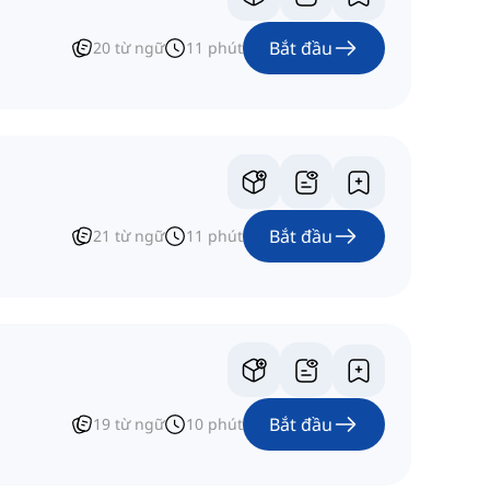
Bắt đầu
20
từ ngữ
11
phút
Bắt đầu
21
từ ngữ
11
phút
Bắt đầu
19
từ ngữ
10
phút