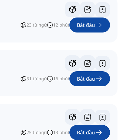
Bắt đầu
23
từ ngữ
12
phút
Bắt đầu
31
từ ngữ
16
phút
Bắt đầu
25
từ ngữ
13
phút