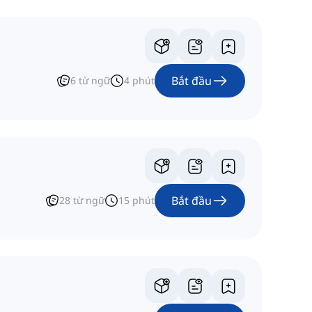
Bắt đầu
6
từ ngữ
4
phút
Bắt đầu
28
từ ngữ
15
phút