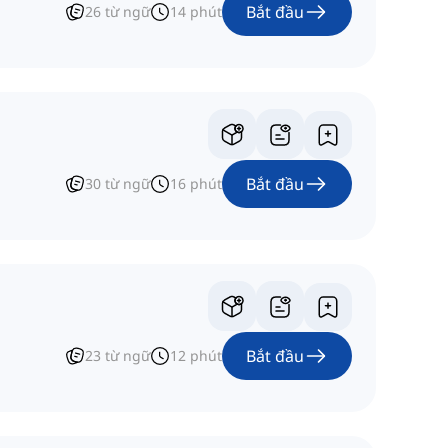
Bắt đầu
26
từ ngữ
14
phút
Bắt đầu
30
từ ngữ
16
phút
Bắt đầu
23
từ ngữ
12
phút