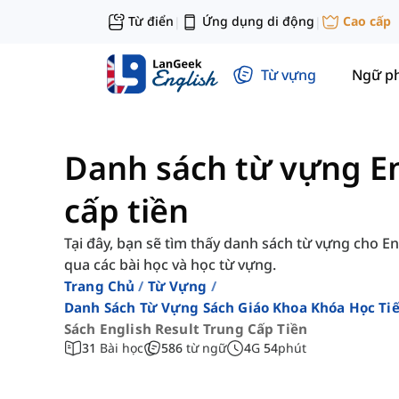
Từ điển
Ứng dụng di động
Cao cấp
|
|
Từ vựng
Ngữ p
Danh sách từ vựng En
cấp tiền
Tại đây, bạn sẽ tìm thấy danh sách từ vựng cho En
qua các bài học và học từ vựng.
Trang Chủ
Từ Vựng
Danh Sách Từ Vựng Sách Giáo Khoa Khóa Học T
Sách English Result Trung Cấp Tiền
31
Bài học
586
từ ngữ
4
G
54
phút