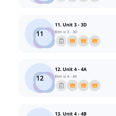
11. Unit 3 - 3D
11
Đơn vị 3 - 3D
12. Unit 4 - 4A
12
Đơn vị 4 - 4A
13. Unit 4 - 4B