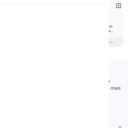
Pronomes "Dummy"
Pronúncia
Dummy Pronouns
Os pronomes "dummy" funcionam
gramaticalmente da mesma forma que outros
Leitura
pronomes, exceto que não se referem a uma
pessoa ou coisa como os pronomes normais.
beginner
Intermediário
Avançado
Langeek
O LanGeek é uma plataforma de aprendizado de
idiomas que torna seu processo de aprendizado mais
rápido e fácil.
info@langeek.co
Acesso rápido