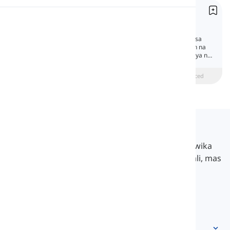
Mga "Dummy" Panghalip
Pagbigkas
Dummy Pronouns
Ang mga "dummy" panghalip ay gumagana sa
gramatika tulad ng ibang panghalip, maliban na
Pagbabasa
hindi sila tumutukoy sa isang tao o bagay gaya ng
ginagawa ng mga normal na panghalip.
beginner
Katamtaman
Advanced
Langeek
Ang LanGeek ay isang platform sa pag-aaral ng wika
na tumutulong sa iyong matuto nang mas madali, mas
mabilis, at mas matalino.
info@langeek.co
Mabilisang access