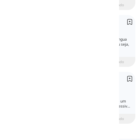
beginner
Intermediário
Avançado
Substantivos Somente no Plural
Plural-Only Nouns
Aqui, discutiremos alguns substantivos na língua
inglesa que são sempre usados no plural, ou seja,
não têm uma forma singular.
beginner
Intermediário
Avançado
Forma possessiva de substantivos
Possessive Form of Nouns
As estruturas possessivas podem mostrar a
propriedade ou as relações. Com a ajuda de um
apóstrofo e ‘s’, podemos fazer a forma possessiva
de substantivos.
beginner
Intermediário
Avançado