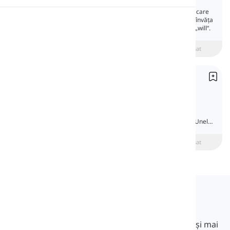
Timpul viitor simplu vorbește despre acțiuni care
Pronunție
vor avea loc mai târziu. În această lecție vei învăța
să vorbești despre viitor în engleză folosind „will“.
Lectură
beginner
Intermediar
Avansat
Viitorul cu „Going to“
Future with 'Going to'
Orice se întâmplă după acest moment este
viitorul, iar în engleză avem multe moduri și
timpuri verbale pentru a vorbi despre viitor. Unele
sunt mai simple, iar altele mai avansate.
beginner
Intermediar
Avansat
Langeek
LanGeek este o platformă de învățare a limbilor
străine care face procesul de învățare mai rapid și mai