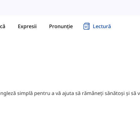
că
Expresii
Pronunție
Lectură
 engleză simplă pentru a vă ajuta să rămâneți sănătoși și să v