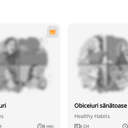
uri
Obiceiuri sănătoase
es
Healthy Habits
H
8 min
6
CH