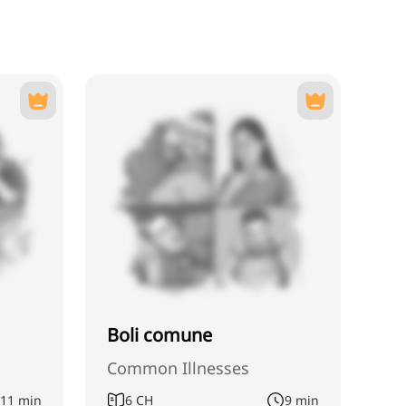
Boli comune
Common Illnesses
11 min
6
CH
9 min