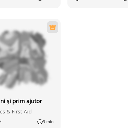
ni și prim ajutor
ies & First Aid
H
9 min