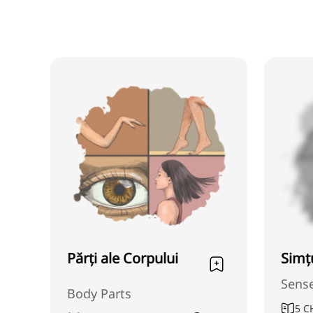
Părți ale Corpului
Simț
Sens
Body Parts
5
C