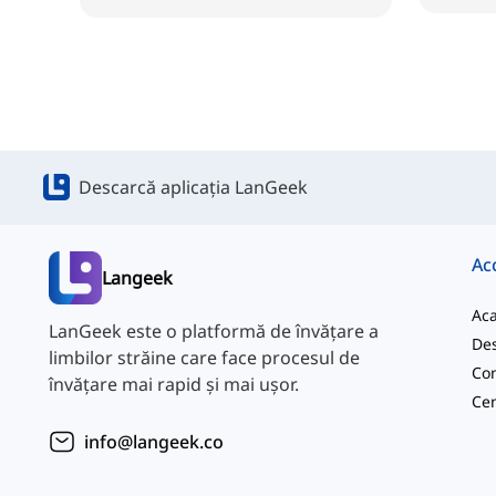
Descarcă aplicația LanGeek
Ac
Langeek
Ac
LanGeek este o platformă de învățare a
Des
limbilor străine care face procesul de
Con
învățare mai rapid și mai ușor.
info@langeek.co