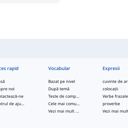
ces rapid
Vocabular
Expresii
asă
Bazat pe nivel
pre noi
După temă
colocații
tactează-ne
Teste de competență
Verbe frazal
Centrul de ajutor
Cele mai comune
proverbe
Vezi mai mult
...
Vezi mai mul