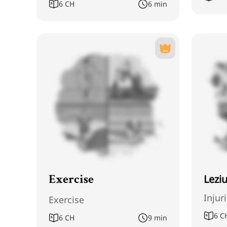
6
CH
6 min
Leziu
Exercise
Injur
Exercise
6
C
6
CH
9 min