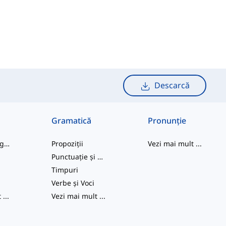
Descarcă
Gramatică
Pronunție
cuvinte de argou
Propoziții
Vezi mai mult
...
Punctuație și Ortografie
e
Timpuri
Verbe și Voci
t
...
Vezi mai mult
...