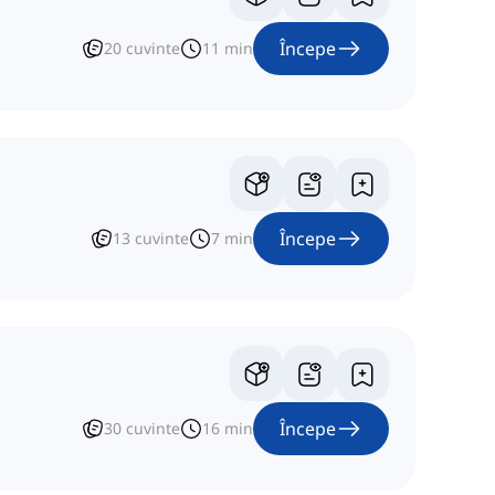
Începe
20
cuvinte
11
min
Începe
13
cuvinte
7
min
Începe
30
cuvinte
16
min