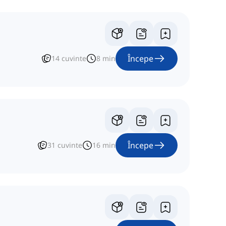
Începe
14
cuvinte
8
min
Începe
31
cuvinte
16
min