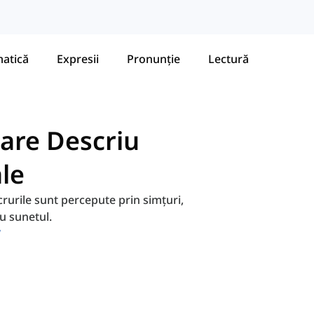
atică
Expresii
Pronunție
Lectură
care Descriu
le
crurile sunt percepute prin simțuri,
u sunetul.