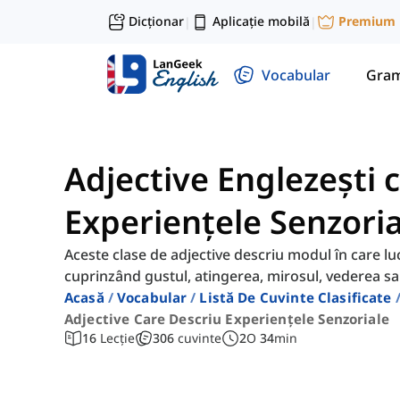
Dicționar
Aplicație mobilă
Premium
|
|
Vocabular
Gram
Adjective Englezești 
Experiențele Senzoria
Aceste clase de adjective descriu modul în care lu
cuprinzând gustul, atingerea, mirosul, vederea sa
Acasă
Vocabular
Listă De Cuvinte Clasificate
Adjective Care Descriu Experiențele Senzoriale
16
Lecție
306
cuvinte
2
O
34
min