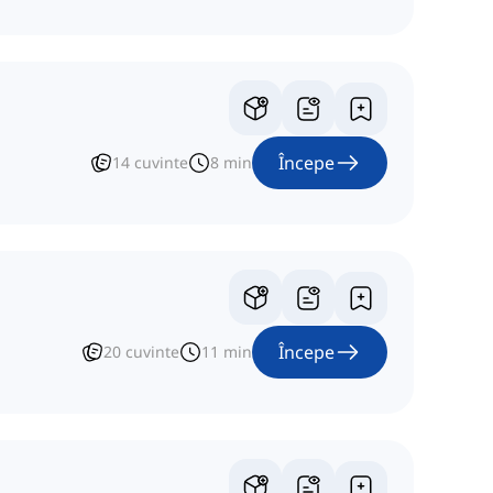
Începe
14
cuvinte
8
min
Începe
20
cuvinte
11
min