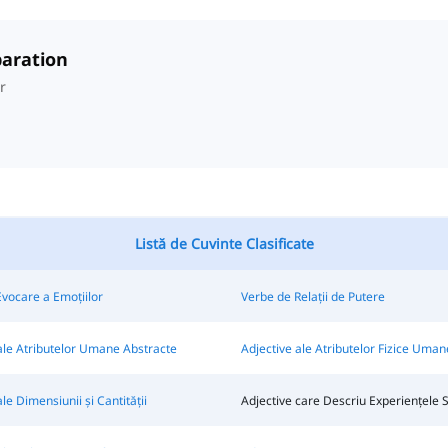
paration
r
Listă de Cuvinte Clasificate
vocare a Emoțiilor
Verbe de Relații de Putere
ale Atributelor Umane Abstracte
Adjective ale Atributelor Fizice Uman
le Dimensiunii și Cantității
Adjective care Descriu Experiențele 