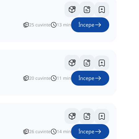
Începe
25
cuvinte
13
min
Începe
20
cuvinte
11
min
Începe
26
cuvinte
14
min