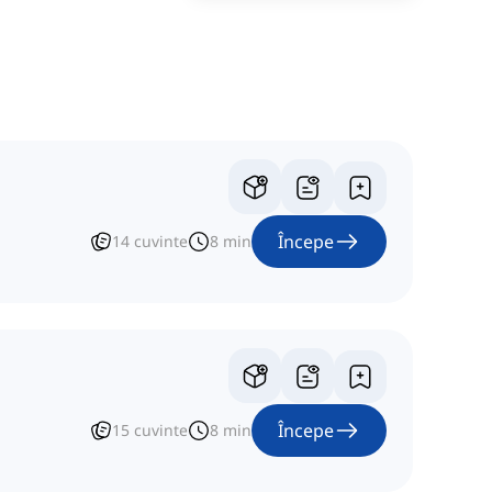
Începe
14
cuvinte
8
min
Începe
15
cuvinte
8
min