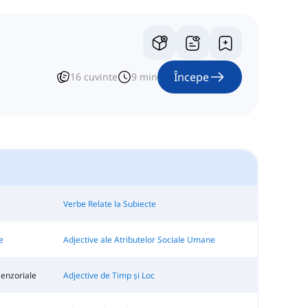
Începe
16
cuvinte
9
min
Verbe Relate la Subiecte
e
Adjective ale Atributelor Sociale Umane
Senzoriale
Adjective de Timp și Loc