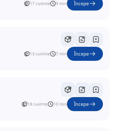
Începe
17
cuvinte
9
min
Începe
13
cuvinte
7
min
Începe
18
cuvinte
10
min