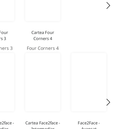
Four
Cartea Four
s 3
Corners 4
ners 3
Four Corners 4
e2face -
Cartea Face2face -
Face2Face -
diar
Intermediar
Avansat