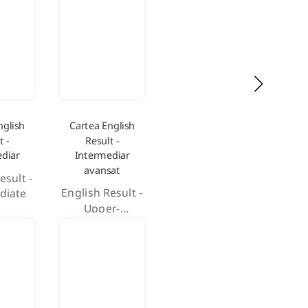
nglish
Cartea English
t -
Result -
diar
Intermediar
avansat
esult -
English Result -
diate
Upper-
intermediate