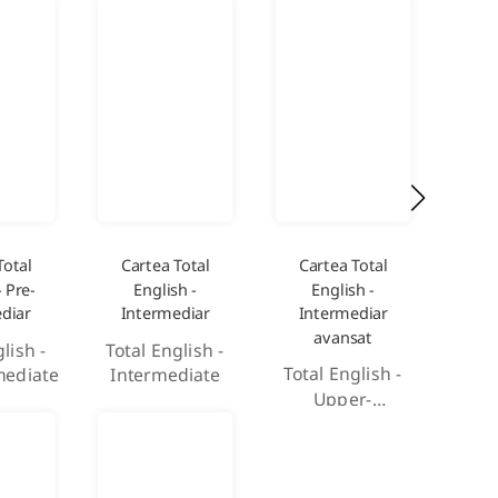
Total
Cartea Total
Cartea Total
Ca
- Pre-
English -
English -
Engli
diar
Intermediar
Intermediar
Tota
avansat
lish -
Total English -
A
Total English -
mediate
Intermediate
Upper-
intermediate