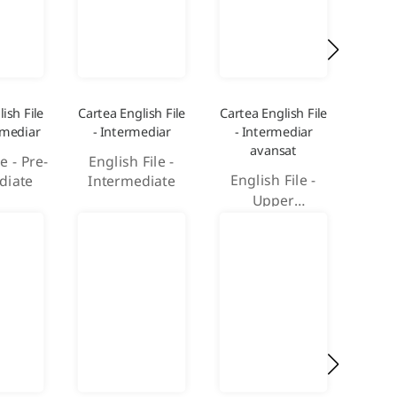
ish File
Cartea English File
Cartea English File
Cartea
rmediar
- Intermediar
- Intermediar
-
avansat
e - Pre-
English File -
Engl
English File -
diate
Intermediate
A
Upper
Intermediate