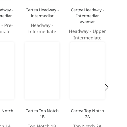
adway -
Cartea Headway -
Cartea Headway -
Carte
mediar
Intermediar
Intermediar
avansat
- Pre-
Headway -
He
Headway - Upper
diate
Intermediate
A
Intermediate
p Notch
Cartea Top Notch
Cartea Top Notch
Carte
1B
2A
ch 1A
Top Notch 1B
Top Notch 2A
Top