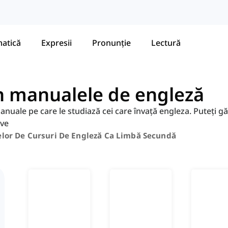
atică
Expresii
Pronunție
Lectură
in manualele de engleză
 manuale pe care le studiază cei care învață engleza. Puteți gă
ive
elor De Cursuri De Engleză Ca Limbă Secundă