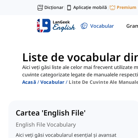
Dicționar
Aplicație mobilă
Premium
|
|
Vocabular
Gram
Liste de vocabular d
Aici veți găsi liste ale celor mai frecvent utilizate
cuvinte categorizate legate de manualele respect
Acasă
Vocabular
Liste De Cuvinte Ale Manual
Cartea 'English File'
English File Vocabulary
Aici veți găsi vocabularul esențial și avansat