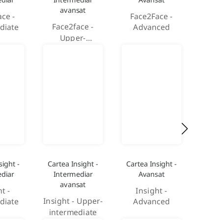
avansat
ace -
Face2Face -
Face2face -
diate
Advanced
Upper-
intermediate
sight -
Cartea Insight -
Cartea Insight -
diar
Intermediar
Avansat
avansat
t -
Insight -
Insight - Upper-
diate
Advanced
intermediate