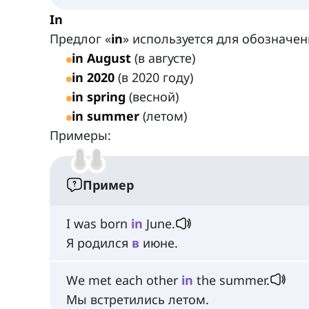
In
Предлог «
in
» используется для обозначе
in August
(в августе)
in 2020
(в 2020 году)
in spring
(весной)
in summer
(летом)
Примеры:
Пример
I was born
in
June.
Я родился
в
июне.
We met each other
in
the summer.
Мы встретились летом.