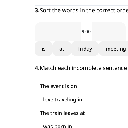
3
.
Sort the words in the correct ord
9:00
is
at
friday
meeting
4
.
Match each incomplete sentence w
The event is on
I love traveling in
The train leaves at
I was born in