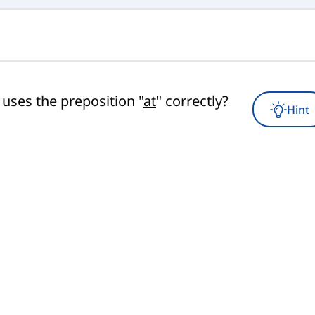
uses the preposition "
at
" correctly?
Hint