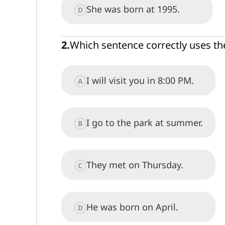
She was born at 1995.
D
2
.
Which sentence correctly uses th
I will visit you in 8:00 PM.
A
I go to the park at summer.
B
They met on Thursday.
C
He was born on April.
D