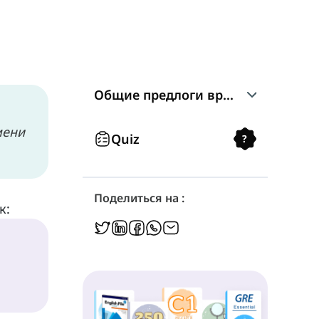
Общие предлоги времени
мени
At
Quiz
?
On
Поделиться на :
к:
In