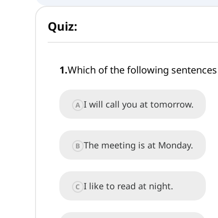
Quiz:
1
.
Which of the following sentences 
I will call you at tomorrow.
A
The meeting is at Monday.
B
I like to read at night.
C