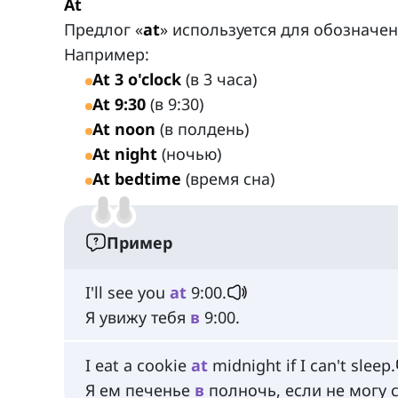
At
Предлог «
at
» используется для обозначе
Например:
At 3 o'clock
(в 3 часа)
At 9:30
(в 9:30)
At noon
(в полдень)
At night
(ночью)
At bedtime
(время сна)
Пример
I'll see you
at
9:00.
Я увижу тебя
в
9:00.
I eat a cookie
at
midnight if I can't sleep.
Я ем печенье
в
полночь, если не могу с