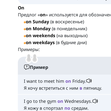
On
Предлог «
on
» используется для обознач
on Sunday
(в воскресенье)
on Monday
(в понедельник)
on weekends
(на выходных)
on weekdays
(в будние дни)
Примеры:
Пример
I want to meet him
on
Friday.
Я хочу встретиться с ним
в
пятницу.
I go to the gym
on
Wednesdays.
Я хожу в спортзал
по
средам.