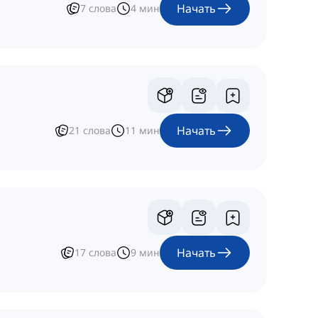
Начать
7
слова
4
мин
Начать
21
слова
11
мин
Начать
17
слова
9
мин