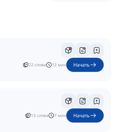
Начать
22
слова
12
мин
Начать
13
слова
7
мин