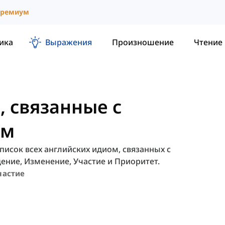
ремиум
ика
Выражения
Произношение
Чтение
 связанные с
ем
исок всех английских идиом, связанных с
дение, Изменение, Участие и Приоритет.
частие