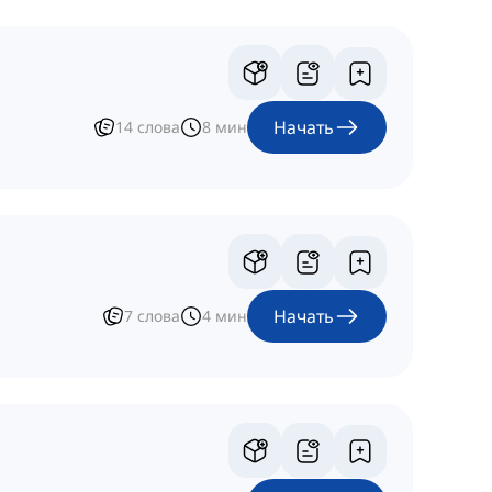
Начать
14
слова
8
мин
Начать
7
слова
4
мин