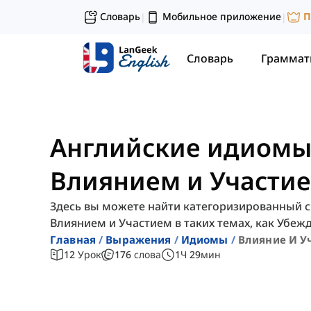
Словарь
Мобильное приложение
П
|
|
Словарь
Граммат
Английские идиомы,
Влиянием и Участи
Здесь вы можете найти категоризированный сп
Влиянием и Участием в таких темах, как Убеж
Главная
Выражения
Идиомы
Влияние И У
12
Урок
176
слова
1
Ч
29
мин