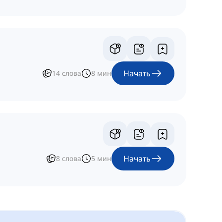
Начать
14
слова
8
мин
Начать
8
слова
5
мин