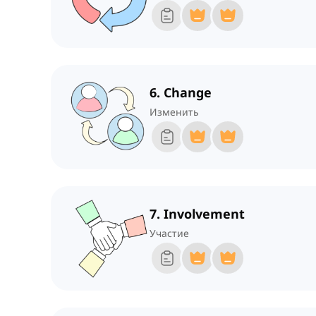
6. Change
Изменить
7. Involvement
Участие