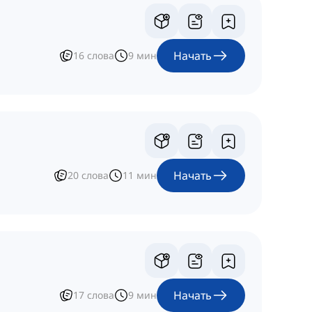
Начать
16
слова
9
мин
Начать
20
слова
11
мин
Начать
17
слова
9
мин