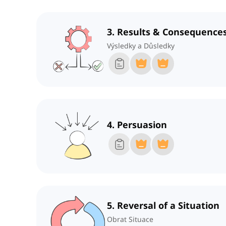
3. Results & Consequence
Výsledky a Důsledky
4. Persuasion
5. Reversal of a Situation
Obrat Situace