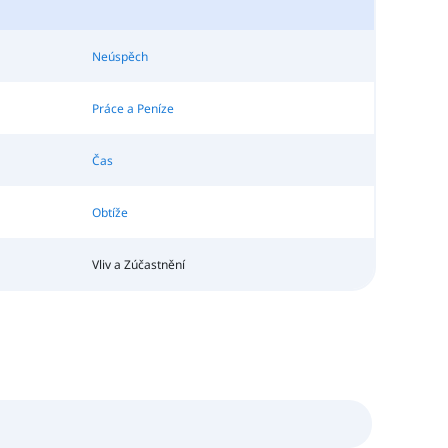
Neúspěch
Práce a Peníze
Čas
Obtíže
Vliv a Zúčastnění