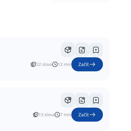
Začít
22
slova
12
min
Začít
13
slova
7
min