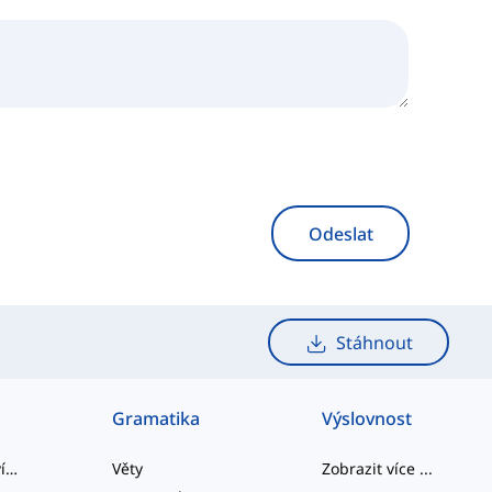
Odeslat
Stáhnout
Gramatika
Výslovnost
slangová slovíčka
Věty
Zobrazit více
...