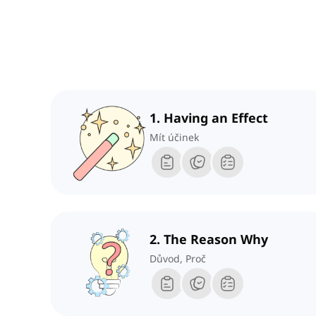
1. Having an Effect
Mít účinek
2. The Reason Why
Důvod, Proč