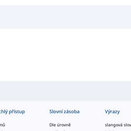
chlý přístup
Slovní zásoba
Výrazy
mů
Dle úrovně