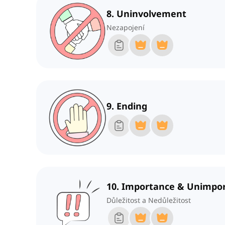
8. Uninvolvement
Nezapojení
9. Ending
10. Importance & Unimpo
Důležitost a Nedůležitost