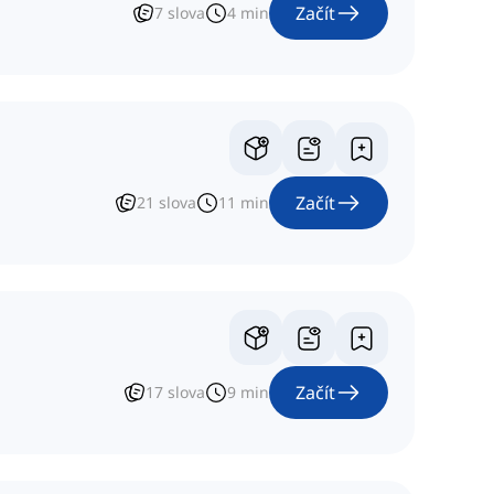
Začít
7
slova
4
min
Začít
21
slova
11
min
Začít
17
slova
9
min