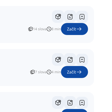
Začít
14
slova
8
min
Začít
7
slova
4
min