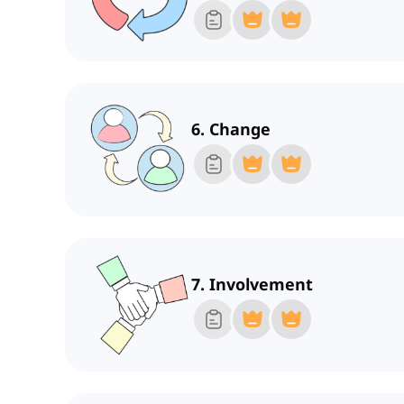
6. Change
7. Involvement