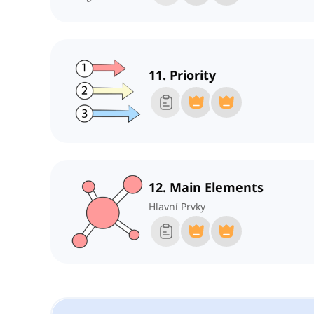
11. Priority
12. Main Elements
Hlavní Prvky