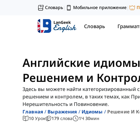
Словарь
Мобильное приложение
П
|
|
Словарь
Граммат
Английские идиомы,
Решением и Контро
Здесь вы можете найти категоризированный сп
решением и контролем, в таких темах, как Пр
Нерешительность и Повиновение.
Главная
Выражения
Идиомы
Решение И К
10
Урок
179
слова
1
Ч
30
мин