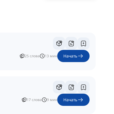
Начать
25
слова
13
мин
Начать
17
слова
9
мин