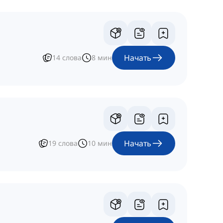
Начать
14
слова
8
мин
Начать
19
слова
10
мин