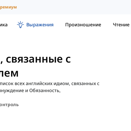
ремиум
ика
Выражения
Произношение
Чтение
 связанные с
лем
исок всех английских идиом, связанных с
инуждение и Обязанность,
онтроль