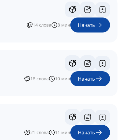
Начать
14
слова
8
мин
Начать
18
слова
10
мин
Начать
21
слова
11
мин