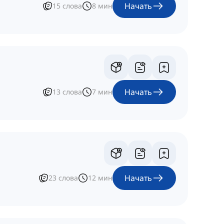
Начать
15
слова
8
мин
Начать
13
слова
7
мин
Начать
23
слова
12
мин