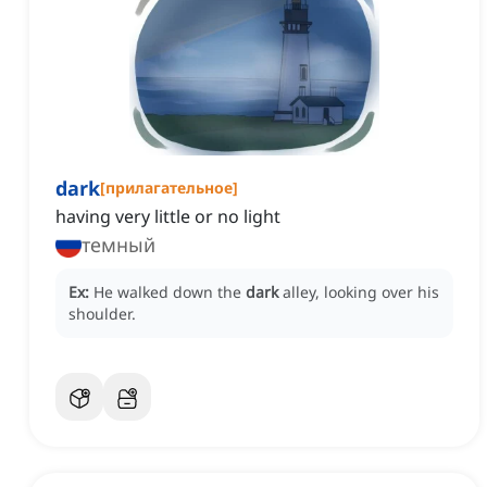
dark
[
прилагательное
]
having very little or no light
темный
Ex:
He walked down the
dark
alley, looking over his
shoulder.