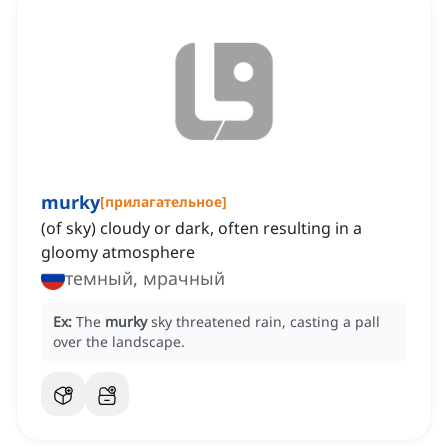
murky
[
прилагательное
]
(of sky) cloudy or dark, often resulting in a
gloomy atmosphere
темный, мрачный
Ex:
The
murky
sky threatened rain, casting a pall
over the landscape.