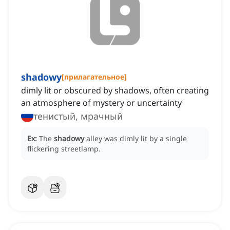
shadowy
[
прилагательное
]
dimly lit or obscured by shadows, often creating
an atmosphere of mystery or uncertainty
тенистый, мрачный
Ex:
The
shadowy
alley was dimly lit by a single
flickering streetlamp.