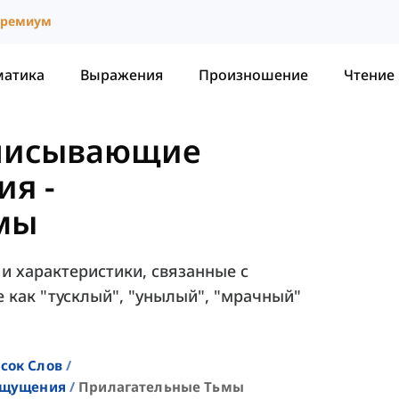
ремиум
матика
Выражения
Произношение
Чтение
Описывающие
ия
-
мы
и характеристики, связанные с
е как "тусклый", "унылый", "мрачный"
сок Слов
Ощущения
Прилагательные Тьмы