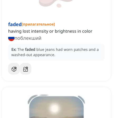
faded
[
прилагательное
]
having lost intensity or brightness in color
поблекший
Ex:
The
faded
blue jeans had worn patches and a
washed-out appearance.