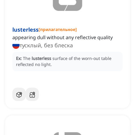
lusterless
[
прилагательное
]
appearing dull without any reflective quality
тусклый, без блеска
Ex:
The
lusterless
surface of the worn-out table
reflected no light.