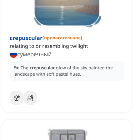
crepuscular
[
прилагательное
]
relating to or resembling twilight
сумеречный
Ex:
The
crepuscular
glow of the sky painted the
landscape with soft pastel hues.