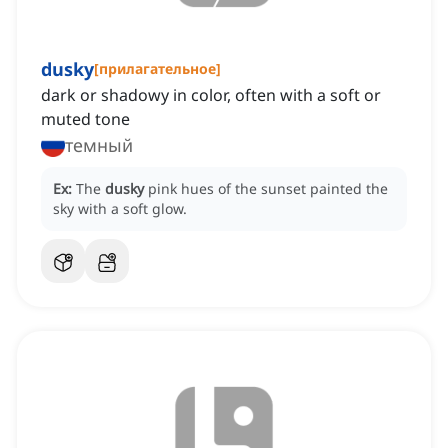
dusky
[
прилагательное
]
dark or shadowy in color, often with a soft or
muted tone
темный
Ex:
The
dusky
pink hues of the sunset painted the
sky with a soft glow.