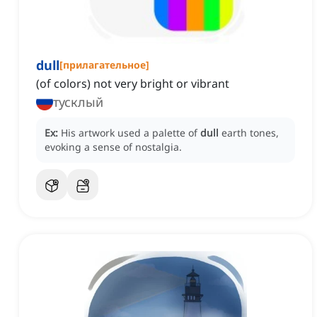
dull
[
прилагательное
]
(of colors) not very bright or vibrant
тусклый
Ex:
His artwork used a palette of
dull
earth tones,
evoking a sense of nostalgia.