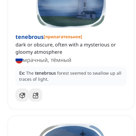
tenebrous
[
прилагательное
]
dark or obscure, often with a mysterious or
gloomy atmosphere
мрачный, тёмный
Ex:
The
tenebrous
forest seemed to swallow up all
traces of light.