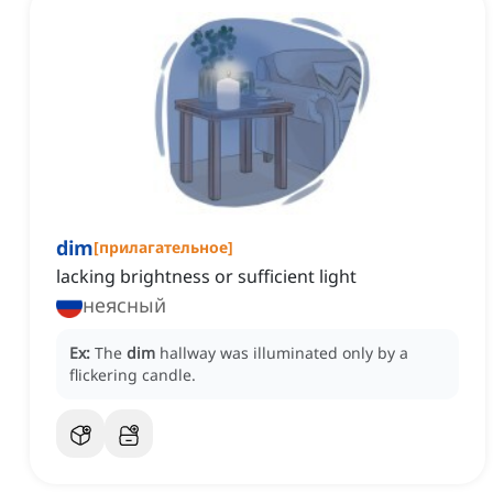
dim
[
прилагательное
]
lacking brightness or sufficient light
неясный
Ex:
The
dim
hallway was illuminated only by a
flickering candle.