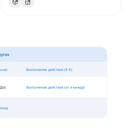
ругих
ьно)
Выполнение действия (К-К)
 До)
Выполнение действия (от и между)
азад)