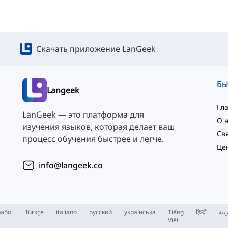
Скачать приложение LanGeek
Langeek
Гл
LanGeek — это платформа для
О 
изучения языков, которая делает ваш
процесс обучения быстрее и легче.
Це
info@langeek.co
añol
Türkçe
italiano
русский
українська
Tiếng
हिन्दी
بية
Việt