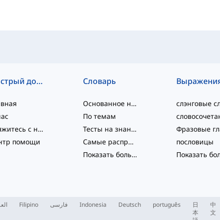
Быстрый доступ
Словарь
Выражени
авная
Основанное на уровне
нас
По темам
Свяжитесь с нами
Тесты на знание языка
нтр помощи
Самые распространённые
пословицы
Показать больше
...
العر
Filipino
فارسی
Indonesia
Deutsch
português
日
中
本
文