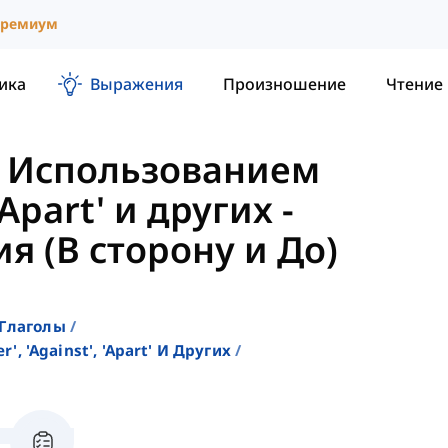
ремиум
ика
Выражения
Произношение
Чтение
с Использованием
 'Apart' и других
-
я (В сторону и До)
 Глаголы
 'against', 'apart' И Других