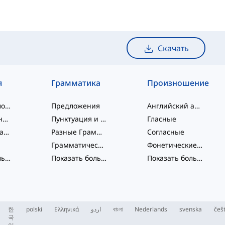
Скачать
я
Грамматика
Произношение
слэнговые слова
Предложения
Английский алфавит
словосочетания
Пунктуация и Орфография
Гласные
Фразовые глаголы
Разные Грамматические Темы
Согласные
Грамматические Функции
Фонетические концепции
Показать больше
...
Показать больше
...
Показать больше
...
한
polski
Ελληνικά
اردو
বাংলা
Nederlands
svenska
češ
국