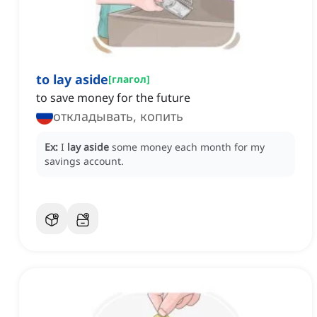
to lay aside
[
глагол
]
to save money for the future
откладывать, копить
Ex:
I
lay aside
some money each month for my
savings account.