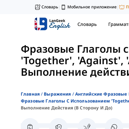
Словарь
Мобильное приложение
П
|
|
Словарь
Граммат
Фразовые Глаголы 
'Together', 'Against',
Выполнение действи
Главная
Выражения
Английские Фразовые
Фразовые Глаголы С Использованием 'together',
Выполнение Действия (в Сторону И До)