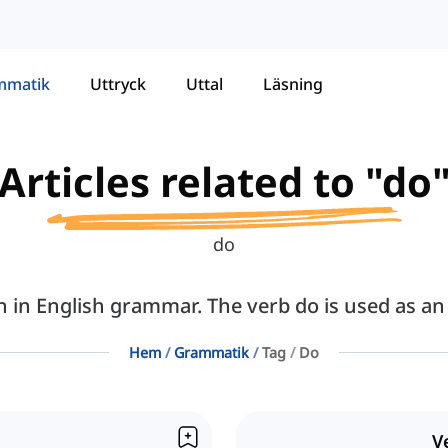
mmatik
Uttryck
Uttal
Läsning
Articles related to "do
do
n in English grammar. The verb do is used as an 
Hem
Grammatik
Tag
Do
V