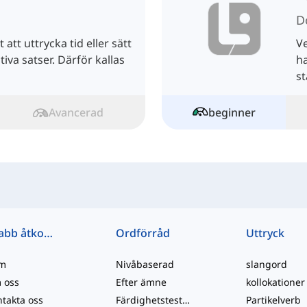
D
att uttrycka tid eller sätt
Ve
tiva satser. Därför kallas
ha
st
p
Avancerad
beginner
Snabb åtkomst
Ordförråd
Uttryck
m
Nivåbaserad
slangord
 oss
Efter ämne
kollokationer
takta oss
Färdighetstester
Partikelverb