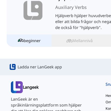
Auxiliary Verbs
Hjälpverb hjälper huvudverbet 
eller att bilda frågor och nega
de också för "hjälpverb".
beginner
Mellannivå
Ladda ner LanGeek app
Langeek
He
LanGeek är en
Om
språkinlärningsplattform som hjälper
Kon