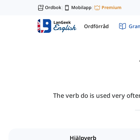
Ordbok
Mobilapp
Premium
|
|
Ordförråd
Gra
The verb do is used very ofte
Hjälpverb