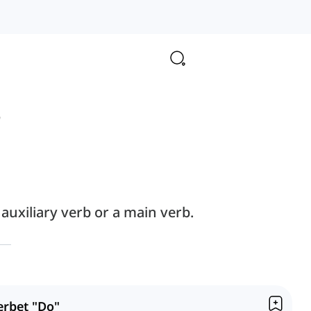
"
auxiliary verb or a main verb.
erbet "Do"