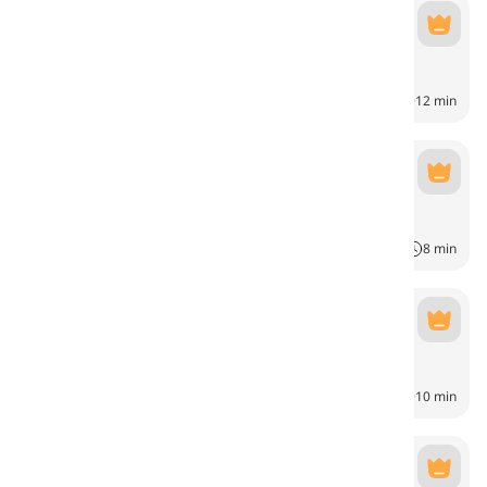
Weather
Weather
6
CH
12 min
Årstider
Seasons
4
CH
8 min
Händelser i naturen
Events in Nature
6
CH
10 min
Sky