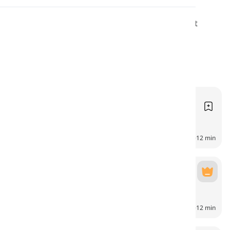
Uttal
Lär dig om natur, växter, träd och väder på enkelt
engelska.
Läsning
Landformer
Landforms
6
CH
12 min
Växter
Plants
6
CH
12 min