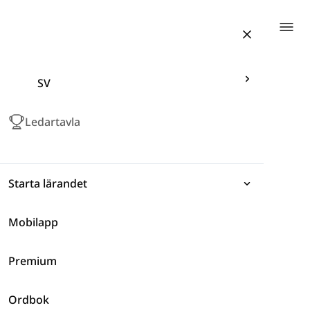
Togg
SV
Ledartavla
Starta lärandet
Mobilapp
Uttryck
Premium
Grammatik
Nature
Ordbok
Ordförråd