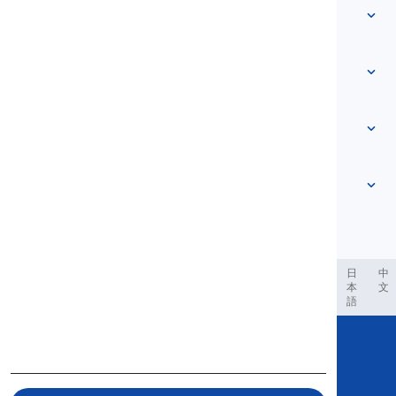
Ordförråd
Om oss
Kontakta oss
Nivåbaserad
Hjälpcenter
Uttryck
Efter ämne
Färdighetstester
slangord
Vanligast
Grammatik
kollokationer
Se mer
...
Partikelverb
Meningar
ordspråk
Uttal
Interpunktion och Stavning
Se mer
...
Tider
Se mer
...
Verb och Röster
Se mer
...
العر
Filipino
فارسی
Indonesia
Deutsch
português
日
中
本
文
語
Copyright © 2020 Langeek Inc.
All Rights Reserved.