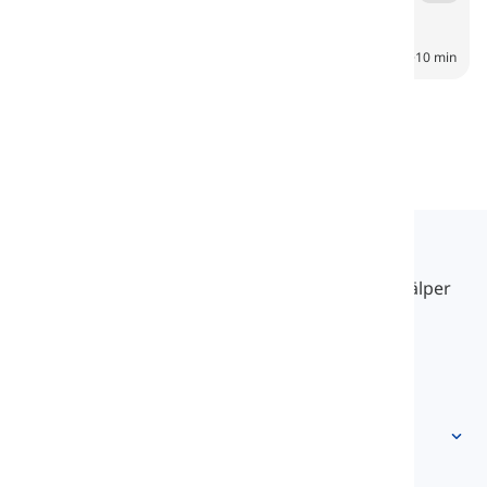
Sky
6
CH
10 min
Langeek
LanGeek är en språkinlärningsplattform som hjälper
dig att lära dig enklare, snabbare och smartare.
info@langeek.co
Snabb åtkomst
Hem