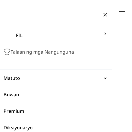
Togg
FIL
Talaan ng mga Nangunguna
Matuto
Buwan
Mga ekspresyon
Premium
Balarila
Nature
Diksiyonaryo
Bokabularyo