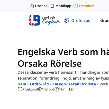
Ordbok
Mobilapp
Premium
|
|
Ordförråd
Gra
Engelska Verb som hän
Orsaka Rörelse
Dessa klasser av verb hänvisar till handlingar som
separation, förändring i höjd, användning av fysisk
Hem
Ordförråd
Kategoriserad Ordlista
Verb
7
Lektion
143
ord
1
tim.
12
min