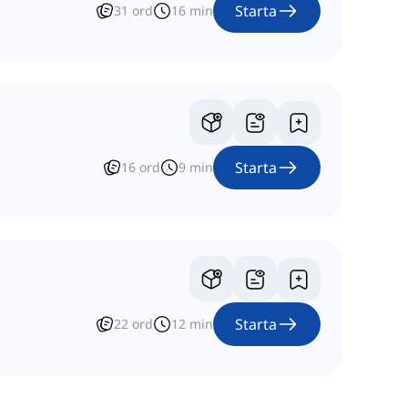
Starta
31
ord
16
min
Starta
16
ord
9
min
Starta
22
ord
12
min