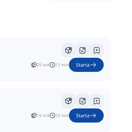
Starta
25
ord
13
min
Starta
19
ord
10
min