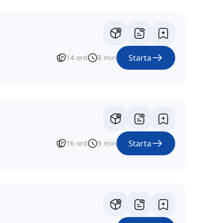
Starta
14
ord
8
min
Starta
16
ord
9
min