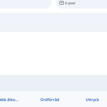
Snabb åtkomst
Ordförråd
Uttryck