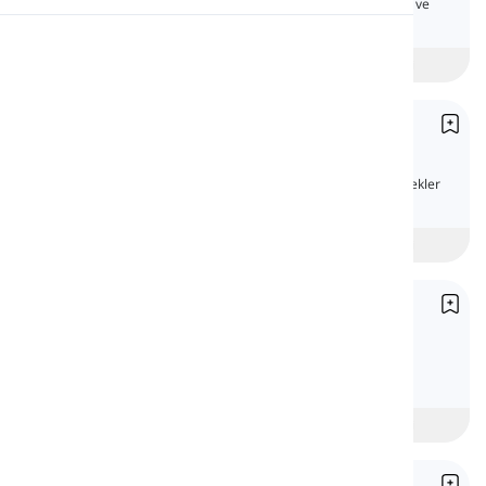
İngilizce belirli artikeli açık anlatım, örnekler ve
testle öğrenin.
Telaffuz
Başlangıç
intermediate
İleri
Okuma
Belgisiz Artikeller
Indefinite Articles
İngilizce belgisiz artikelleri açık anlatım, örnekler
ve testle öğrenin.
Başlangıç
intermediate
İleri
Sıfır Artikel
Zero Article
İngilizce sıfır artikel kullanımını açık anlatım,
örnekler ve testle öğrenin.
Başlangıç
intermediate
İleri