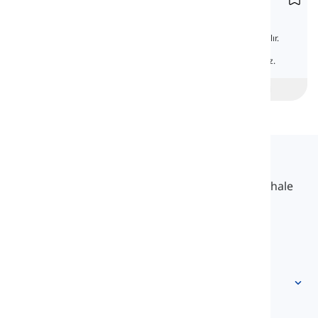
Tanımlık
Articles
Tanımlık, isimler için belirleyici olarak kullanılır.
Ancak, bazı isimlerin değiştirilmesine ihtiyaç
duyulmaz. Bu derste, bu konuyu öğreneceğiz.
beginner
Orta Seviye
İleri
Langeek
LanGeek, öğrenme sürecinizi daha hızlı ve kolay hale
getiren bir dil öğrenme platformudur.
info@langeek.co
Hızlı Erişim
Anasayfa