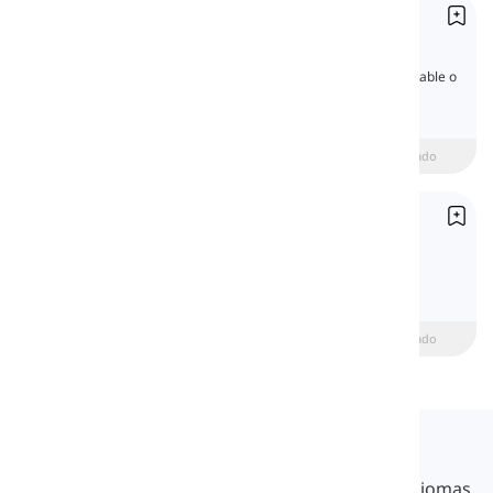
Sustantivos contables e incontables
Countable and Uncountable Nouns
Es importante saber si un sustantivo es contable o
no. Esto puede ayudar a formar oraciones
correctas utilizando artículos y verbos que
concuerden con el nombre.
beginner
Intermedio
Avanzado
Artículo definido
Definite Article
Aprende el artículo definido en inglés con
explicaciones claras, ejemplos y un quiz.
Principiante
intermediate
Avanzado
Langeek
LanGeek es una plataforma de aprendizaje de idiomas