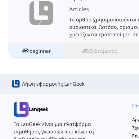
Articles
Τα άρθρα χρησιμοποιούνται 
ουσιαστικά. Ωστόσο, ορισμέν
χρειάζονται τροποποίηση. Σε
μάθουμε γι' αυτά.
beginner
Ενδιάμεσος
Λήψη εφαρμογής LanGeek
Langeek
Αρχ
Το LanGeek είναι μια πλατφόρμα
Σχε
εκμάθησης γλωσσών που κάνει τη