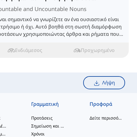
ountable and Uncountable Nouns
ναι σημαντικό να γνωρίζετε αν ένα ουσιαστικό είναι
ετρήσιμο ή όχι. Αυτό βοηθά στη σωστή διαμόρφωση
ροτάσεων χρησιμοποιώντας άρθρα και ρήματα που
υμφωνούν με το ουσιαστικό.
Ενδιάμεσος
Προχωρημένο
Λήψη
Γραμματική
Προφορά
κ
Προτάσεις
Δείτε περισσότερα
...
συνδυασμοί λέξεων
Σημείωση και Ορθογραφία
Φραστικά Ρήματα
Χρόνοι