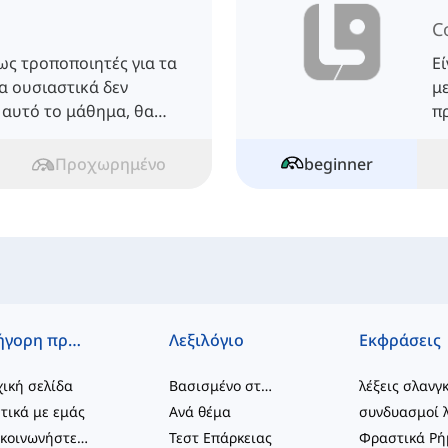
C
ως τροποποιητές για τα
Εί
α ουσιαστικά δεν
μ
 αυτό το μάθημα, θα
π
σ
Προχωρημένο
beginner
Γρήγορη πρόσβαση
Λεξιλόγιο
Εκφράσεις
ική σελίδα
Βασισμένο στο επίπεδο
λέξεις σλανγ
τικά με εμάς
Ανά θέμα
Επικοινωνήστε μαζί μας
Τεστ Επάρκειας