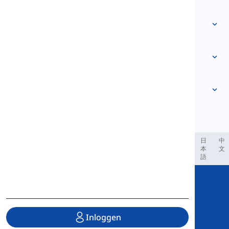
Neem contact met ons op
Niveau-gebaseerd
Helpcentrum
Uitdrukkingen
Op onderwerp
Vaardigheidstesten
slangwoorden
Meest voorkomende
Grammatica
collocaties
Meer zien
...
Frasale werkwoorden
Zinnen
spreekwoorden
Uitspraak
Interpunctie en Spelling
Meer zien
...
Tijden
Meer zien
...
Werkwoorden en Stemmen
Meer zien
...
العر
Filipino
فارسی
Indonesia
Deutsch
português
日
中
本
文
語
Copyright © 2020 Langeek Inc.
All Rights Reserved.
Inloggen
Privacybeleid
|
Gebruiksvoorwaarden