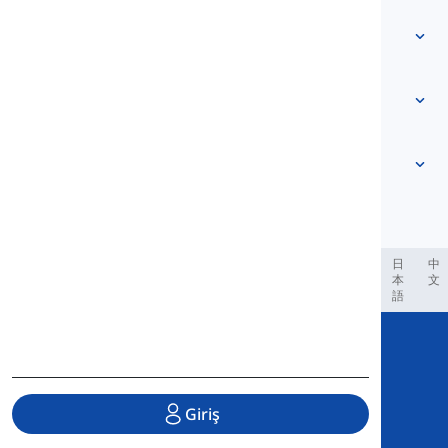
Bize Ulaşın
Seviye tabanlı
Yardım Merkezi
İfadeler
Konuya göre
Yeterlilik Testleri
argo kelimeler
En yaygın
Dilbilgisi
kolokasyonlar
Daha fazlasını gör
...
Deyimsel Fiiller
Cümleler
atasözleri
Telaffuz
Noktalama ve Yazım
Daha fazlasını gör
...
Çeşitli Dilbilgisi Konuları
İngiliz Alfabesi
Dilbilgisel İşlevler
Sesli Harfler
Daha fazlasını gör
...
Sessiz Harfler
العر
Filipino
فارسی
Indonesia
Deutsch
português
日
中
本
文
Fonolojik Kavramlar
語
Daha fazlasını gör
...
Copyright © 2020 Langeek Inc.
All Rights Reserved.
Giriş
Gizlilik Politikası
|
Hizmet Şartları