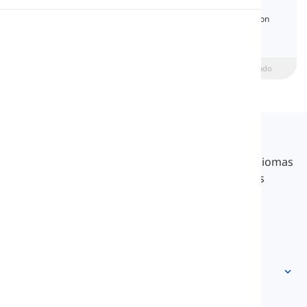
Negation
Aprende las formas de negación en inglés con
Pronunciación
explicaciones claras, ejemplos y un quiz de
gramática.
Lectura
beginner
Intermedio
Avanzado
Langeek
LanGeek es una plataforma de aprendizaje de idiomas
que hace que tu proceso de aprendizaje sea más
rápido y fácil.
info@langeek.co
Acceso rápido
Inicio